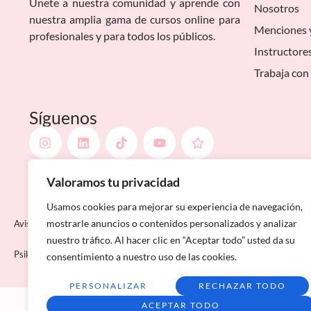
Únete a nuestra comunidad y aprende con
Nosotros
nuestra amplia gama de cursos online para
Menciones 
profesionales y para todos los públicos.
Instructore
Trabaja con
Síguenos
Valoramos tu privacidad
Usamos cookies para mejorar su experiencia de navegación,
mostrarle anuncios o contenidos personalizados y analizar
Aviso Legal
Política de privacidad
Condiciones de matriculación
Mapa del siti
nuestro tráfico. Al hacer clic en “Aceptar todo” usted da su
Psiko Aprende
consentimiento a nuestro uso de las cookies.
PERSONALIZAR
RECHAZAR TODO
ACEPTAR TODO