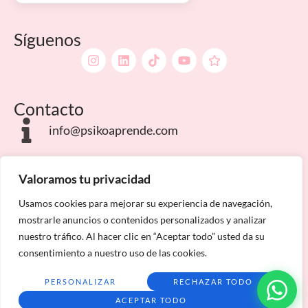
Síguenos
Contacto
info@psikoaprende.com
Campus Internacionales
Valoramos tu privacidad
Usamos cookies para mejorar su experiencia de navegación,
mostrarle anuncios o contenidos personalizados y analizar
nuestro tráfico. Al hacer clic en “Aceptar todo” usted da su
consentimiento a nuestro uso de las cookies.
Aviso Legal
Política de privacidad
Condiciones de matriculación
Mapa del sitio
PERSONALIZAR
RECHAZAR TODO
ACEPTAR TODO
Psiko Aprende