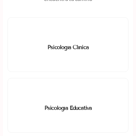
Psicología Clínica
Evaluación, diagnóstico y tratamiento de trastornos
Psicología Clínica
mentales y emocionales.
Psicología Educativa
Procesos de aprendizaje y estrategias para optimizar la
Psicología Educativa
educación.