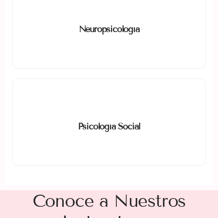
Neuropsicología
Relación entre cerebro y conducta, evaluación de
Neuropsicología
funciones cognitivas.
Psicología Social
Influencia del entorno social en el comportamiento y
Psicología Social
relaciones grupales.
Conoce a Nuestros