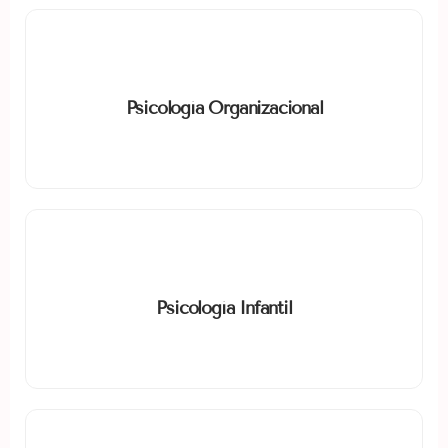
Psicología Organizacional
Comportamiento humano en el trabajo, liderazgo y
Psicología Organizacional
bienestar laboral.
Psicología Infantil
Desarrollo emocional y conductual de niños e
Psicología Infantil
intervención temprana.