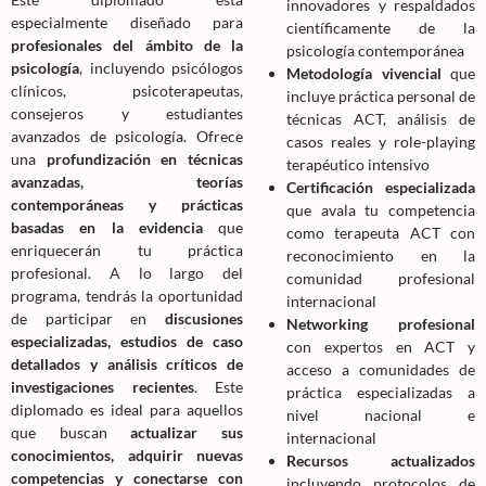
innovadores y respaldados
especialmente diseñado para
científicamente de la
profesionales del ámbito de la
psicología contemporánea
psicología
, incluyendo psicólogos
Metodología vivencial
que
clínicos, psicoterapeutas,
incluye práctica personal de
consejeros y estudiantes
técnicas ACT, análisis de
avanzados de psicología. Ofrece
casos reales y role-playing
una
profundización en técnicas
terapéutico intensivo
avanzadas, teorías
Certificación especializada
contemporáneas y prácticas
que avala tu competencia
basadas en la evidencia
que
como terapeuta ACT con
enriquecerán tu práctica
reconocimiento en la
profesional. A lo largo del
comunidad profesional
programa, tendrás la oportunidad
internacional
de participar en
discusiones
Networking profesional
especializadas, estudios de caso
con expertos en ACT y
detallados y análisis críticos de
acceso a comunidades de
investigaciones recientes
. Este
práctica especializadas a
diplomado es ideal para aquellos
nivel nacional e
que buscan
actualizar sus
internacional
conocimientos, adquirir nuevas
Recursos actualizados
competencias y conectarse con
incluyendo protocolos de