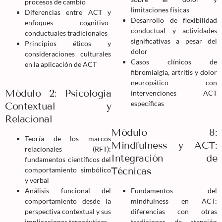
procesos de cambio
limitaciones físicas
Diferencias entre ACT y
Desarrollo de flexibilidad
enfoques cognitivo-
conductual y actividades
conductuales tradicionales
significativas a pesar del
Principios éticos y
dolor
consideraciones culturales
Casos clínicos de
en la aplicación de ACT
fibromialgia, artritis y dolor
neuropático con
Módulo 2: Psicología
intervenciones ACT
específicas
Contextual y
Relacional
Módulo 8:
Teoría de los marcos
Mindfulness y ACT:
relacionales (RFT):
Integración de
fundamentos científicos del
Técnicas
comportamiento simbólico
y verbal
Análisis funcional del
Fundamentos del
comportamiento desde la
mindfulness en ACT:
perspectiva contextual y sus
diferencias con otras
implicaciones terapéuticas
tradiciones de atención