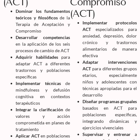
(ACT)
Compromiso
(ACT)
Dominar los fundamentos
teóricos
y filosóficos
de la
Implementar protocolos
Terapia de Aceptación y
ACT
especializados para
Compromiso
ansiedad, depresión, dolor
Desarrollar competencias
crónico y trastornos
en la aplicación de los seis
alimentarios de manera
procesos de cambio de ACT
efectiva
Adquirir habilidades
para
Adaptar intervenciones
adaptar ACT a diferentes
ACT
para diferentes grupos
trastornos y poblaciones
etarios, especialmente
específicas
niños y adolescentes con
Implementar técnicas
de
técnicas apropiadas para el
mindfulness y defusión
desarrollo
cognitiva en contextos
Diseñar programas grupales
terapéuticos
basados en ACT para
Integrar la clarificación
de
poblaciones específicas,
valores y acción
integrando dinámicas y
comprometida en planes de
ejercicios vivenciales
tratamiento
Supervisar y entrenar
a
Aplicar ACT
en poblaciones