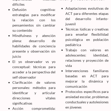
difíciles
Adaptaciones evolutivas de
Defusión cognitiva:
ACT para diferentes etapas
estrategias para modificar
del desarrollo infanto-
la relación con los
juvenil
pensamientos sin cambiar
Técnicas lúdicas y creativas
su contenido
para enseñar flexibilidad
Mindfulness y atención
psicológica en población
plena: desarrollo de
pediátrica
habilidades de conciencia
Trabajo con valores en
presente y observación sin
adolescentes: identidad,
juicio
relaciones y proyección de
El yo observador vs yo
vida
conceptual: técnicas para
Intervenciones familiares
acceder a la perspectiva del
basadas en ACT para
self observador
mejorar la dinámica y
Clarificación de valores
comunicación
personales: métodos para
Protocolos específicos para
identificar y articular
ansiedad escolar, problemas
direcciones vitales
conductuales y autolesiones
significativas
en jóvenes
Acción comprometida: