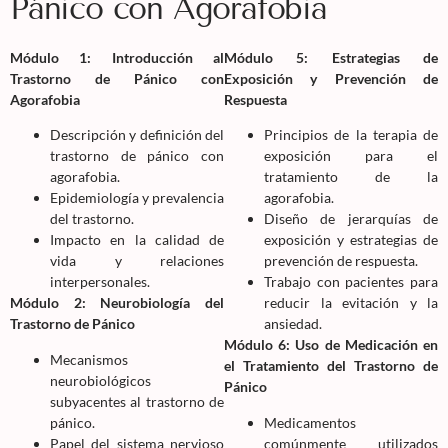
Pánico con Agorafobia
Módulo 1: Introducción al
Módulo 5: Estrategias de
Trastorno de Pánico con
Exposición y Prevención de
Agorafobia
Respuesta
Descripción y definición del
Principios de la terapia de
trastorno de pánico con
exposición para el
agorafobia.
tratamiento de la
Epidemiología y prevalencia
agorafobia.
del trastorno.
Diseño de jerarquías de
Impacto en la calidad de
exposición y estrategias de
vida y relaciones
prevención de respuesta.
interpersonales.
Trabajo con pacientes para
Módulo 2: Neurobiología del
reducir la evitación y la
Trastorno de Pánico
ansiedad.
Módulo 6: Uso de Medicación en
Mecanismos
el Tratamiento del Trastorno de
neurobiológicos
Pánico
subyacentes al trastorno de
pánico.
Medicamentos
Papel del sistema nervioso
comúnmente utilizados