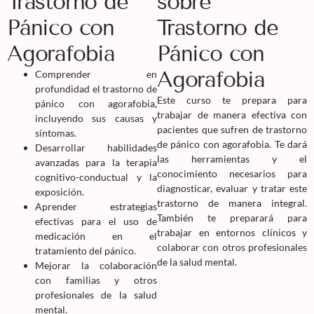
Trastorno de
sobre
Pánico con
Trastorno de
Agorafobia
Pánico con
Agorafobia
Comprender en
profundidad el trastorno de
Este curso te prepara para
pánico con agorafobia,
trabajar de manera efectiva con
incluyendo sus causas y
pacientes que sufren de trastorno
síntomas.
de pánico con agorafobia. Te dará
Desarrollar habilidades
las herramientas y el
avanzadas para la terapia
conocimiento necesarios para
cognitivo-conductual y la
diagnosticar, evaluar y tratar este
exposición.
trastorno de manera integral.
Aprender estrategias
También te preparará para
efectivas para el uso de
trabajar en entornos clínicos y
medicación en el
colaborar con otros profesionales
tratamiento del pánico.
de la salud mental.
Mejorar la colaboración
con familias y otros
profesionales de la salud
mental.