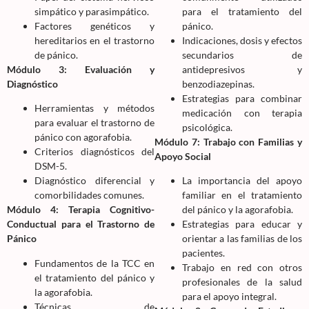
simpático y parasimpático.
para el tratamiento del
Factores genéticos y
pánico.
hereditarios en el trastorno
Indicaciones, dosis y efectos
de pánico.
secundarios de
Módulo 3: Evaluación y
antidepresivos y
Diagnóstico
benzodiazepinas.
Estrategias para combinar
Herramientas y métodos
medicación con terapia
para evaluar el trastorno de
psicológica.
pánico con agorafobia.
Módulo 7: Trabajo con Familias y
Criterios diagnósticos del
Apoyo Social
DSM-5.
Diagnóstico diferencial y
La importancia del apoyo
comorbilidades comunes.
familiar en el tratamiento
Módulo 4: Terapia Cognitivo-
del pánico y la agorafobia.
Conductual para el Trastorno de
Estrategias para educar y
Pánico
orientar a las familias de los
pacientes.
Fundamentos de la TCC en
Trabajo en red con otros
el tratamiento del pánico y
profesionales de la salud
la agorafobia.
para el apoyo integral.
Técnicas de