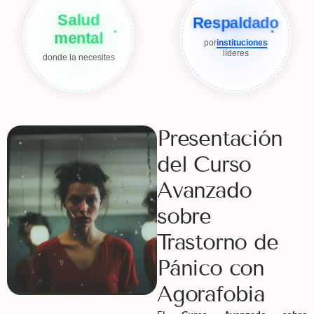
Salud
Respaldado
mental
por
instituciones
líderes
donde la necesites
Presentación
del Curso
Avanzado
sobre
Trastorno de
Pánico con
Agorafobia