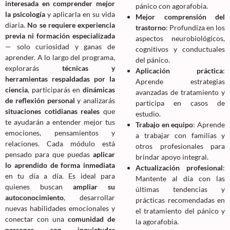
interesada en comprender mejor
pánico con agorafobia.
la psicología
y aplicarla en su vida
Mejor comprensión del
diaria.
No se requiere experiencia
trastorno
: Profundiza en los
previa ni formación especializada
aspectos neurobiológicos,
— solo curiosidad y ganas de
cognitivos y conductuales
aprender. A lo largo del programa,
del pánico.
explorarás
técnicas y
Aplicación práctica
:
herramientas respaldadas por la
Aprende estrategias
ciencia
, participarás en
dinámicas
avanzadas de tratamiento y
de reflexión personal
y analizarás
participa en casos de
situaciones cotidianas reales
que
estudio.
te ayudarán a entender mejor tus
Trabajo en equipo
: Aprende
emociones, pensamientos y
a trabajar con familias y
relaciones. Cada módulo está
otros profesionales para
pensado para que puedas
aplicar
brindar apoyo integral.
lo aprendido de forma inmediata
Actualización profesional
:
en tu día a día. Es ideal para
Mantente al día con las
quienes buscan
ampliar su
últimas tendencias y
autoconocimiento
, desarrollar
prácticas recomendadas en
nuevas habilidades emocionales y
el tratamiento del pánico y
conectar con una
comunidad de
la agorafobia.
personas con inquietudes