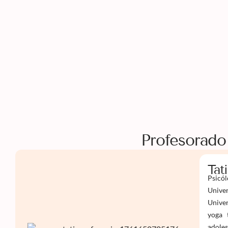
Profesorado
Tat
Psicól
Univer
Univer
yoga 
adoles