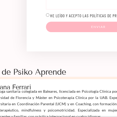
HE LEÍDO Y ACEPTO LAS POLÍTICAS DE PR
ENVIAR
 de Psiko Aprende
iana Ferrari
oga sanitaria colegiada en Baleares, licenciada en Psicología Clínica po
sidad de Florencia y Máster en Psicoterapia Clínica por la UAB. Expe
sitaria en Coordinación Parental (UCM) y en Coaching, con formación
terapéutico, mindfulness y psicomotricidad. Especializada en mujer
centes y familias, con práctica internacional en cuatro idiomas.