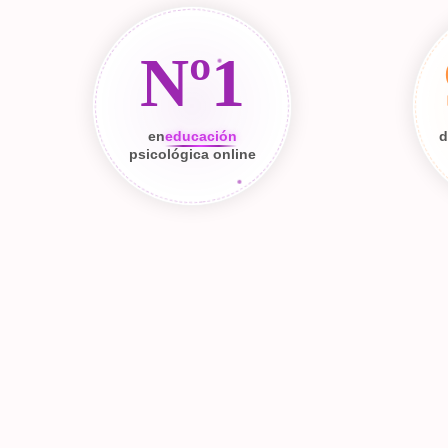
Nº1
en
educación
d
psicológica online