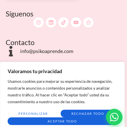
Síguenos
Contacto
info@psikoaprende.com
Campus Internacionales
Valoramos tu privacidad
Usamos cookies para mejorar su experiencia de navegación,
mostrarle anuncios o contenidos personalizados y analizar
nuestro tráfico. Al hacer clic en “Aceptar todo” usted da su
consentimiento a nuestro uso de las cookies.
Aviso Legal
Política de privacidad
Condiciones de matriculación
Mapa del sitio
PERSONALIZAR
RECHAZAR TODO
ACEPTAR TODO
Psiko Aprende