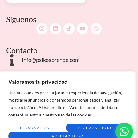
Síguenos
Contacto
info@psikoaprende.com
Campus Internacionales
Valoramos tu privacidad
Usamos cookies para mejorar su experiencia de navegación,
mostrarle anuncios o contenidos personalizados y analizar
nuestro tráfico. Al hacer clic en “Aceptar todo” usted da su
consentimiento a nuestro uso de las cookies.
Aviso Legal
Política de privacidad
Condiciones de matriculación
Mapa del sitio
PERSONALIZAR
RECHAZAR TODO
ACEPTAR TODO
Psiko Aprende