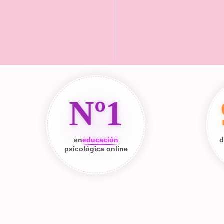
Nº1
en
educación
d
psicológica online