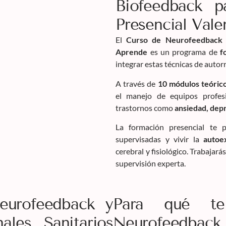
Biofeedback pa
Presencial Vale
El
Curso de Neurofeedback y
Aprende
es un programa de
f
integrar estas técnicas de autorre
A través de
10 módulos teórico
el manejo de equipos profesi
trastornos como
ansiedad, depr
La formación presencial te 
supervisadas y vivir la
autoe
cerebral y fisiológico. Trabaja
supervisión experta.
eurofeedback y
Para qué te
ales Sanitarios
Neurofeedba