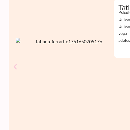
Tat
Psicól
Univer
Univer
yoga 
adoles