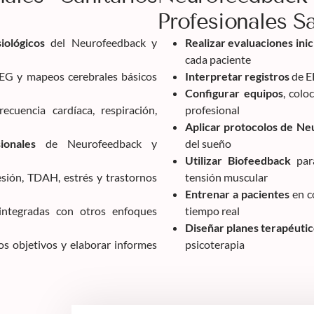
Profesionales Sa
iológicos
del Neurofeedback y
Realizar evaluaciones inic
cada paciente
G y mapeos cerebrales básicos
Interpretar registros
de E
Configurar equipos
, colo
frecuencia cardíaca, respiración,
profesional
Aplicar protocolos de N
ionales
de Neurofeedback y
del sueño
Utilizar Biofeedback
para
sión, TDAH, estrés y trastornos
tensión muscular
Entrenar a pacientes
en co
integradas con otros enfoques
tiempo real
Diseñar planes terapéuti
os objetivos y elaborar informes
psicoterapia