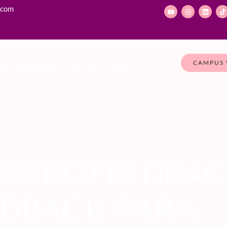
.com
CAMPUS 
ce Psiko Aprende
Contacto
Blog
NEUROFEEDBAC
EDBACK PARA