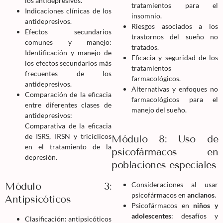
los antidepresivos.
tratamientos para el
Indicaciones clínicas de los
insomnio.
antidepresivos.
Riesgos asociados a los
Efectos secundarios
trastornos del sueño no
comunes y manejo:
tratados.
Identificación y manejo de
Eficacia y seguridad de los
los efectos secundarios más
tratamientos
frecuentes de los
farmacológicos.
antidepresivos.
Alternativas y enfoques no
Comparación de la eficacia
farmacológicos para el
entre diferentes clases de
manejo del sueño.
antidepresivos:
Comparativa de la eficacia
de ISRS, IRSN y tricíclicos
Módulo 8: Uso de
en el tratamiento de la
psicofármacos en
depresión.
poblaciones especiales
Módulo 3:
Consideraciones al usar
psicofármacos en
ancianos
.
Antipsicóticos
Psicofármacos en
niños y
adolescentes
: desafíos y
Clasificación: antipsicóticos