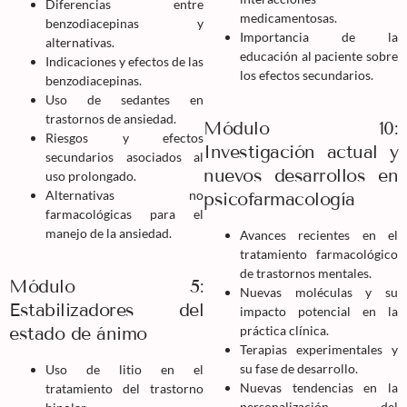
Diferencias entre
medicamentosas.
benzodiacepinas y
Importancia de la
alternativas.
educación al paciente sobre
Indicaciones y efectos de las
los efectos secundarios.
benzodiacepinas.
Uso de sedantes en
trastornos de ansiedad.
Módulo 10:
Riesgos y efectos
Investigación actual y
secundarios asociados al
nuevos desarrollos en
uso prolongado.
Alternativas no
psicofarmacología
farmacológicas para el
manejo de la ansiedad.
Avances recientes en el
tratamiento farmacológico
de trastornos mentales.
Módulo 5:
Nuevas moléculas y su
Estabilizadores del
impacto potencial en la
estado de ánimo
práctica clínica.
Terapias experimentales y
su fase de desarrollo.
Uso de litio en el
Nuevas tendencias en la
tratamiento del trastorno
personalización del