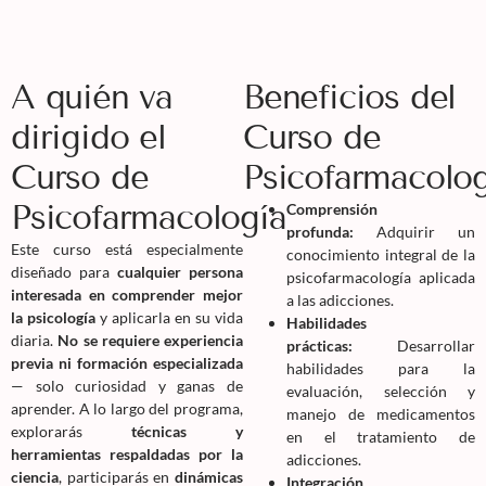
A quién va
Beneficios del
dirigido el
Curso de
Curso de
Psicofarmacolog
Psicofarmacología
Comprensión
profunda:
Adquirir un
Este curso está especialmente
conocimiento integral de la
diseñado para
cualquier persona
psicofarmacología aplicada
interesada en comprender mejor
a las adicciones.
la psicología
y aplicarla en su vida
Habilidades
diaria.
No se requiere experiencia
prácticas:
Desarrollar
previa ni formación especializada
habilidades para la
— solo curiosidad y ganas de
evaluación, selección y
aprender. A lo largo del programa,
manejo de medicamentos
explorarás
técnicas y
en el tratamiento de
herramientas respaldadas por la
adicciones.
ciencia
, participarás en
dinámicas
Integración