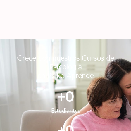
Crece con nuestros Cursos de
Psicología
en Psiko Aprende
+
0
Estudiantes
+
0