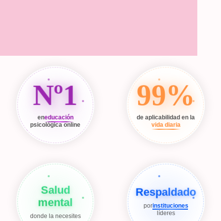
Nº1
99%
en
educación
de aplicabilidad en la
psicológica online
vida diaria
Salud
Respaldado
mental
por
instituciones
líderes
donde la necesites