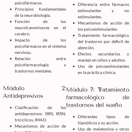
psicofármacos.
Diferencia entre fármacos
Principios fundamentales
estimulantes y no
de la neurobiología.
estimulantes.
Función de los
Mecanismos de acción de
neurotransmisores en el
los psicoestimulantes.
cerebro.
Tratamiento farmacológico
Impacto de los
del trastorno por déficit de
psicofármacos en el sistema
atención.
nervioso.
Efectos secundarios y
Relación entre
manejo en niños y adultos.
psicofarmacología y
Uso de psicoestimulantes
trastornos mentales.
en la práctica clínica.
Módulo 2:
Módulo 7: Tratamiento
Antidepresivos
farmacológico de
trastornos del sueño
Clasificación de los
antidepresivos: ISRS, IRSN,
Diferentes tipos de
tricíclicos, IMAO.
hipnóticos y su acción.
Mecanismos de acción de
Uso de melatonina y otros