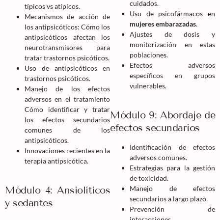
cuidados.
típicos vs atípicos.
Uso de psicofármacos en
Mecanismos de acción de
mujeres embarazadas
.
los antipsicóticos: Cómo los
Ajustes de dosis y
antipsicóticos afectan los
monitorización en estas
neurotransmisores para
poblaciones.
tratar trastornos psicóticos.
Efectos adversos
Uso de antipsicóticos en
específicos en grupos
trastornos psicóticos.
vulnerables.
Manejo de los efectos
adversos en el tratamiento
Cómo identificar y tratar
Módulo 9: Abordaje de
los efectos secundarios
efectos secundarios
comunes de los
antipsicóticos.
Identificación de efectos
Innovaciones recientes en la
adversos comunes.
terapia antipsicótica.
Estrategias para la gestión
de toxicidad.
Módulo 4: Ansiolíticos
Manejo de efectos
secundarios a largo plazo.
y sedantes
Prevención de
interacciones