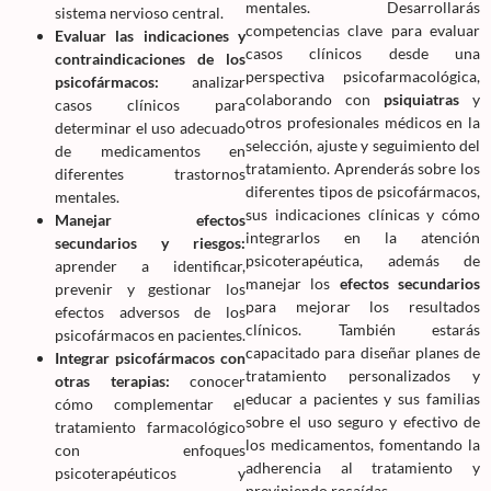
mentales. Desarrollarás
sistema nervioso central.
competencias clave para evaluar
Evaluar las indicaciones y
casos clínicos desde una
contraindicaciones de los
perspectiva psicofarmacológica,
psicofármacos:
analizar
colaborando con
psiquiatras
y
casos clínicos para
otros profesionales médicos en la
determinar el uso adecuado
selección, ajuste y seguimiento del
de medicamentos en
tratamiento. Aprenderás sobre los
diferentes trastornos
diferentes tipos de psicofármacos,
mentales.
sus indicaciones clínicas y cómo
Manejar efectos
integrarlos en la atención
secundarios y riesgos:
psicoterapéutica, además de
aprender a identificar,
manejar los
efectos secundarios
prevenir y gestionar los
para mejorar los resultados
efectos adversos de los
clínicos. También estarás
psicofármacos en pacientes.
capacitado para diseñar planes de
Integrar psicofármacos con
tratamiento personalizados y
otras terapias:
conocer
educar a pacientes y sus familias
cómo complementar el
sobre el uso seguro y efectivo de
tratamiento farmacológico
los medicamentos, fomentando la
con enfoques
adherencia al tratamiento y
psicoterapéuticos y
previniendo recaídas.