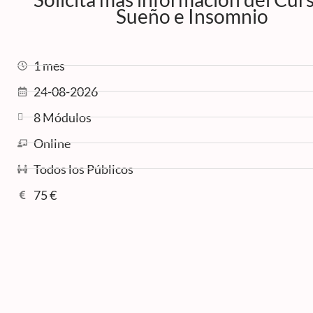
Sueño e Insomnio
1 mes
24-08-2026
8 Módulos
Online
Todos los Públicos
75 €