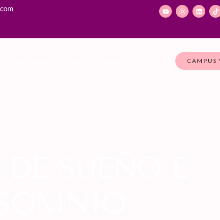
.com
CAMPUS 
ce Psiko Aprende
Contacto
Blog
 DE SUEÑO E
SOMNIO