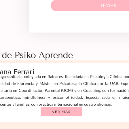
ENVIAR
 de Psiko Aprende
iana Ferrari
oga sanitaria colegiada en Baleares, licenciada en Psicología Clínica po
sidad de Florencia y Máster en Psicoterapia Clínica por la UAB. Expe
sitaria en Coordinación Parental (UCM) y en Coaching, con formación
terapéutico, mindfulness y psicomotricidad. Especializada en mujer
centes y familias, con práctica internacional en cuatro idiomas.
VER MÁS