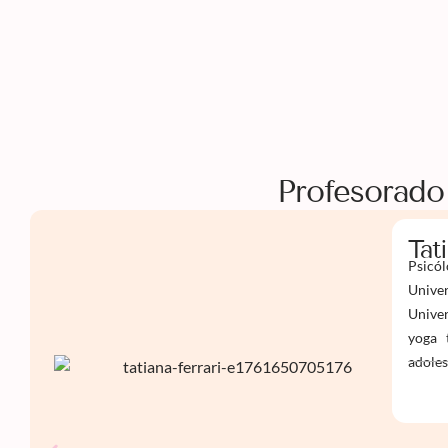
Profesorado
Tat
Psicól
Univer
Univer
yoga 
adoles