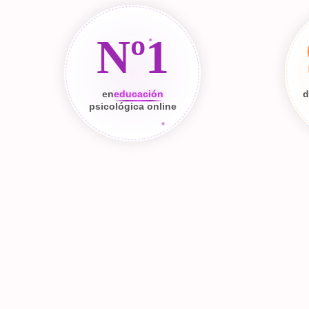
Nº1
en
educación
d
psicológica online