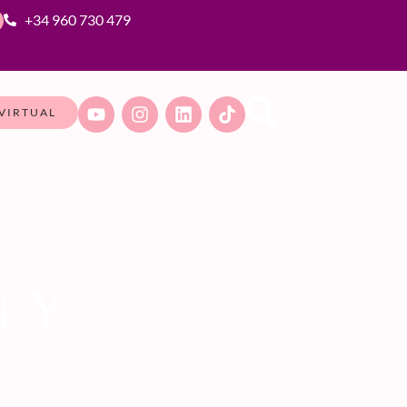
+34 960 730 479
VIRTUAL
 Y