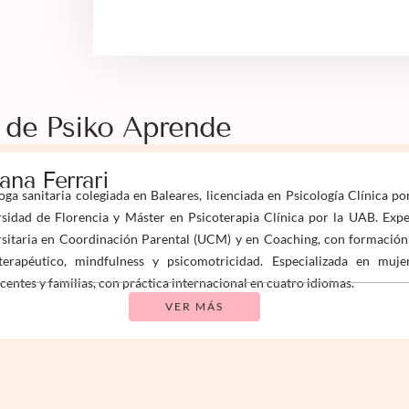
 de Psiko Aprende
iana Ferrari
oga sanitaria colegiada en Baleares, licenciada en Psicología Clínica po
sidad de Florencia y Máster en Psicoterapia Clínica por la UAB. Expe
sitaria en Coordinación Parental (UCM) y en Coaching, con formación
terapéutico, mindfulness y psicomotricidad. Especializada en mujer
centes y familias, con práctica internacional en cuatro idiomas.
VER MÁS