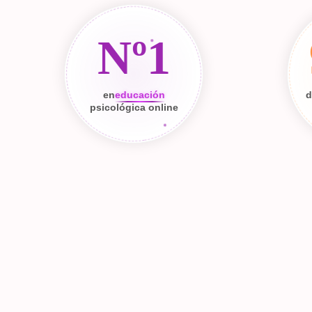
Nº1
en
educación
d
psicológica online