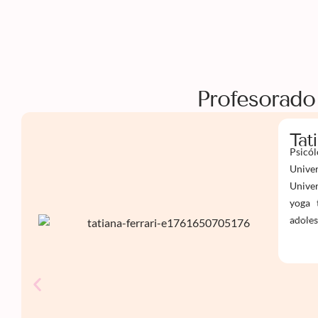
Profesorado
Tat
Psicól
Univer
Univer
yoga 
adoles