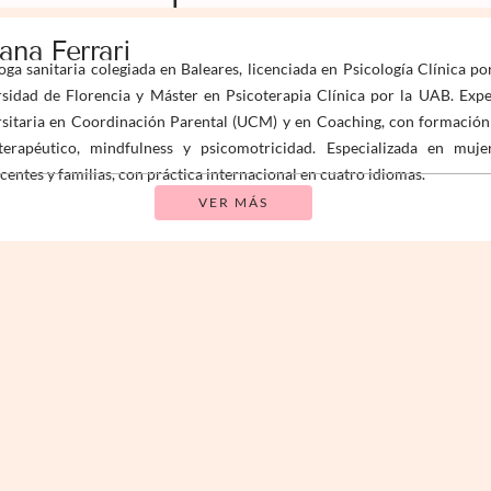
iana Ferrari
oga sanitaria colegiada en Baleares, licenciada en Psicología Clínica po
sidad de Florencia y Máster en Psicoterapia Clínica por la UAB. Expe
sitaria en Coordinación Parental (UCM) y en Coaching, con formación
terapéutico, mindfulness y psicomotricidad. Especializada en mujer
centes y familias, con práctica internacional en cuatro idiomas.
VER MÁS