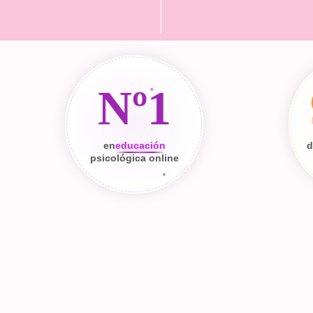
Nº1
en
educación
d
psicológica online