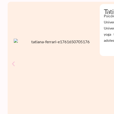
Tat
Psicól
Univer
Univer
yoga 
adoles