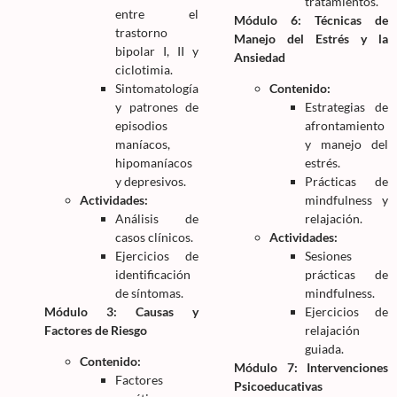
tratamientos.
entre el
Módulo 6: Técnicas de
trastorno
Manejo del Estrés y la
bipolar I, II y
Ansiedad
ciclotimia.
Sintomatología
Contenido:
y patrones de
Estrategias de
episodios
afrontamiento
maníacos,
y manejo del
hipomaníacos
estrés.
y depresivos.
Prácticas de
Actividades:
mindfulness y
Análisis de
relajación.
casos clínicos.
Actividades:
Ejercicios de
Sesiones
identificación
prácticas de
de síntomas.
mindfulness.
Módulo 3: Causas y
Ejercicios de
Factores de Riesgo
relajación
guiada.
Contenido:
Módulo 7: Intervenciones
Factores
Psicoeducativas