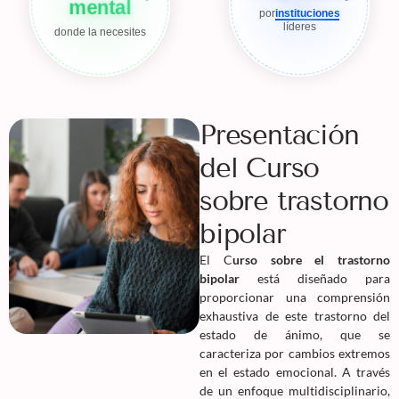
mental
por
instituciones
líderes
donde la necesites
Presentación
del Curso
sobre trastorno
bipolar
El C
urso sobre el trastorno
bipolar
está diseñado para
proporcionar una comprensión
exhaustiva de este trastorno del
estado de ánimo, que se
caracteriza por cambios extremos
en el estado emocional. A través
de un enfoque multidisciplinario,