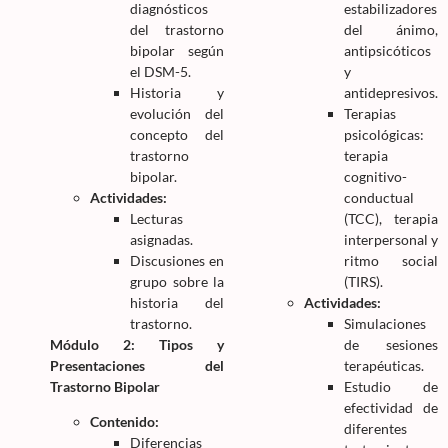
diagnósticos
estabilizadores
del trastorno
del ánimo,
bipolar según
antipsicóticos
el DSM-5.
y
Historia y
antidepresivos.
evolución del
Terapias
concepto del
psicológicas:
trastorno
terapia
bipolar.
cognitivo-
Actividades:
conductual
Lecturas
(TCC), terapia
asignadas.
interpersonal y
Discusiones en
ritmo social
grupo sobre la
(TIRS).
historia del
Actividades:
trastorno.
Simulaciones
Módulo 2: Tipos y
de sesiones
Presentaciones del
terapéuticas.
Trastorno Bipolar
Estudio de
efectividad de
Contenido:
diferentes
Diferencias