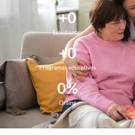
+
0
Estudiantes
+
0
Programas educativos
0
%
Online