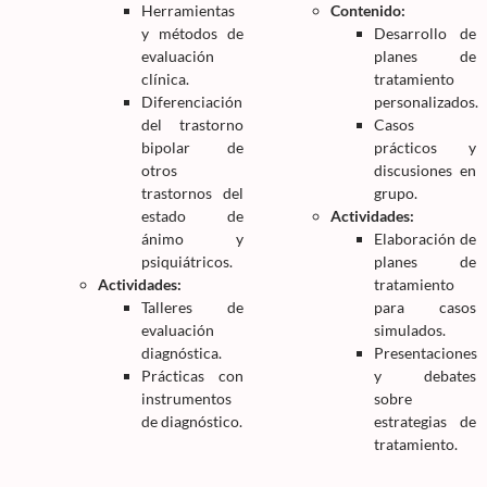
Herramientas
Contenido:
y métodos de
Desarrollo de
evaluación
planes de
clínica.
tratamiento
Diferenciación
personalizados.
del trastorno
Casos
bipolar de
prácticos y
otros
discusiones en
trastornos del
grupo.
estado de
Actividades:
ánimo y
Elaboración de
psiquiátricos.
planes de
Actividades:
tratamiento
Talleres de
para casos
evaluación
simulados.
diagnóstica.
Presentaciones
Prácticas con
y debates
instrumentos
sobre
de diagnóstico.
estrategias de
tratamiento.