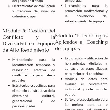
temporada
del grupo de trabajo
Herramientas para la
Herramientas de evaluación
renovación motivacional y
y medición del nivel de
la prevención del
cohesión grupal
estancamiento del equipo
Módulo 5: Gestión del
Módulo 11: Tecnologías
Conflicto y la
Aplicadas al Coaching
Diversidad en Equipos
de Equipos
de Alto Rendimiento
Exploración y utilización de
Metodologías para la
herramientas digitales y
identificación temprana y
aplicaciones especializadas
resolución efectiva de
para mejorar el coaching
conflictos interpersonales y
Análisis de datos para
grupales
evaluar el rendimiento
Estrategias específicas para
individual y colectivo del
el manejo constructivo de la
equipo
diversidad cultural,
Software especializado para
generacional y de
la mejora continua y
personalidades
seguimiento del progreso