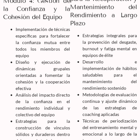
Módulo 4: Gestión de
Mantenimiento del
la Confianza y la
Rendimiento a Largo
Cohesión del Equipo
Plazo
Implementación de técnicas
Estrategias integrales para
específicas para fortalecer
la prevención del desgaste,
la confianza mutua entre
burnout y fatiga mental en
todos los miembros del
equipos de élite
equipo
Desarrollo e
Diseño y ejecución de
implementación de hábitos
dinámicas grupales
saludables para el
orientadas a fomentar la
mantenimiento del
cohesión y la cooperación
rendimiento sostenido
efectiva
Metodologías de evaluación
Análisis del impacto directo
continua y ajuste dinámico
de la confianza en el
de las estrategias de
rendimiento individual y
coaching aplicadas
colectivo del equipo
Técnicas de periodización
Estrategias para la
del entrenamiento mental y
construcción de vínculos
emocional a lo largo de la
sólidos y duraderos dentro