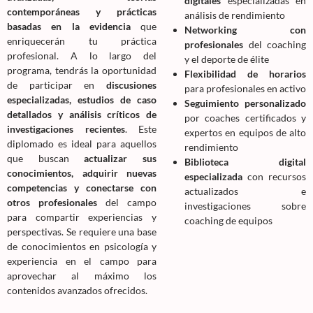
digitales
especializadas en
contemporáneas y prácticas
análisis de rendimiento
basadas en la evidencia
que
Networking con
enriquecerán tu práctica
profesionales
del coaching
profesional. A lo largo del
y el deporte de élite
programa, tendrás la oportunidad
Flexibilidad de horarios
de participar en
discusiones
para profesionales en activo
especializadas, estudios de caso
Seguimiento personalizado
detallados y análisis críticos de
por coaches certificados y
investigaciones recientes
. Este
expertos en equipos de alto
diplomado es ideal para aquellos
rendimiento
que buscan
actualizar sus
Biblioteca digital
conocimientos, adquirir nuevas
especializada
con recursos
competencias y conectarse con
actualizados e
otros profesionales
del campo
investigaciones sobre
para compartir experiencias y
coaching de equipos
perspectivas. Se requiere una base
de conocimientos en psicología y
experiencia en el campo para
aprovechar al máximo los
contenidos avanzados ofrecidos.