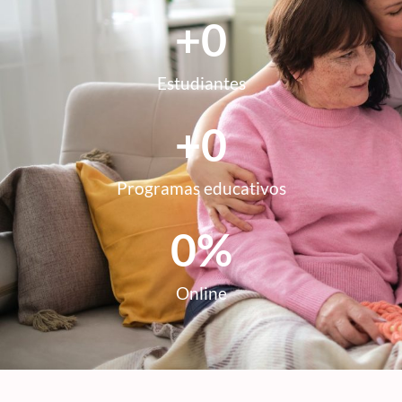
+
0
Estudiantes
+
0
Programas educativos
0
%
Online