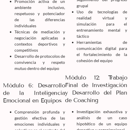
Promoción activa de un
grupal
ambiente inclusivo,
Uso de tecnologías de
respetuoso y potenciador
realidad virtual y
de las diferencias
simulación para el
individuales
entrenamiento mental y
Técnicas de mediación y
táctico
negociación aplicadas a
Herramientas de
contextos deportivos y
comunicación digital para
competitivos
el fortalecimiento de la
Desarrollo de protocolos de
cohesión del equipo
convivencia y respeto
mutuo dentro del equipo
Módulo 12: Trabajo
Final de Investigación
Módulo 6: Desarrollo
y Desarrollo del Plan
de la Inteligencia
de Coaching
Emocional en Equipos
Investigación exhaustiva y
Comprensión profunda y
análisis de un caso
gestión efectiva de las
hipotético de un equipo
emociones individuales y
deportivo u organizacional