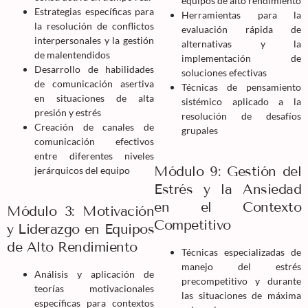
equipos de alto rendimiento
Estrategias específicas para
Herramientas para la
la resolución de conflictos
evaluación rápida de
interpersonales y la gestión
alternativas y la
de malentendidos
implementación de
Desarrollo de habilidades
soluciones efectivas
de comunicación asertiva
Técnicas de pensamiento
en situaciones de alta
sistémico aplicado a la
presión y estrés
resolución de desafíos
Creación de canales de
grupales
comunicación efectivos
entre diferentes niveles
Módulo 9: Gestión del
jerárquicos del equipo
Estrés y la Ansiedad
en el Contexto
Módulo 3: Motivación
Competitivo
y Liderazgo en Equipos
de Alto Rendimiento
Técnicas especializadas de
manejo del estrés
Análisis y aplicación de
precompetitivo y durante
teorías motivacionales
las situaciones de máxima
específicas para contextos