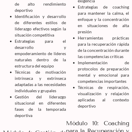
exigencia
de alto rendimiento
Estrategias de coaching
deportivo
para mantener la calma, el
Identificación y desarrollo
enfoque y la concentración
de diferentes estilos de
en situaciones de alta
liderazgo efectivos según la
presión
situación competitiva
Herramientas prácticas
Estrategias para el
para la recuperación rápida
desarrollo y
de la concentración durante
empoderamiento de líderes
las competencias críticas
naturales dentro de la
Implementación de
estructura del equipo
protocolos de preparación
Técnicas de motivación
mental y emocional para
intrínseca y extrínseca
competencias importantes
adaptadas a las necesidades
Técnicas de respiración,
individuales y grupales
visualización y relajación
Gestión del liderazgo
aplicadas al contexto
situacional en diferentes
deportivo
fases de la temporada
deportiva
Módulo 10: Coaching
para la Recuperación y