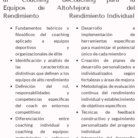
Equipos de Alto
Mejora del
Rendimiento
Rendimiento Individual
Fundamentos teóricos y
Desarrollo e
filosóficos del coaching
implementación de
aplicado a equipos
herramientas específicas
deportivos y
para maximizar el potencial
organizacionales de élite
único de cada miembro
Identificación y análisis de
Creación de planes de
las características
desarrollo personalizados e
distintivas que definen a los
individualizados según
equipos de alto rendimiento
fortalezas y áreas de mejora
Definición del rol,
Metodologías de evaluación
responsabilidades y
continua del rendimiento
competencias específicas
individual y establecimiento
del coach en entornos
de objetivos específicos
competitivos
Técnicas de feedback
Diferenciación entre
constructivo y seguimiento
coaching individual y
personalizado del progreso
coaching de equipos:
individual
metodologías y enfoques
Integración del desarrollo