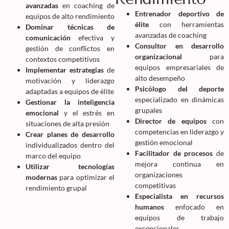
avanzadas
en coaching de
Entrenador deportivo de
equipos de alto rendimiento
élite
con herramientas
Dominar técnicas de
avanzadas de coaching
comunicación
efectiva y
Consultor en desarrollo
gestión de conflictos en
organizacional
para
contextos competitivos
equipos empresariales de
Implementar estrategias
de
alto desempeño
motivación y liderazgo
Psicólogo del deporte
adaptadas a equipos de élite
especializado en dinámicas
Gestionar la inteligencia
grupales
emocional
y el estrés en
Director de equipos
con
situaciones de alta presión
competencias en liderazgo y
Crear planes de desarrollo
gestión emocional
individualizados dentro del
Facilitador de procesos
de
marco del equipo
mejora continua en
Utilizar tecnologías
organizaciones
modernas
para optimizar el
competitivas
rendimiento grupal
Especialista en recursos
humanos
enfocado en
equipos de trabajo
excepcionales