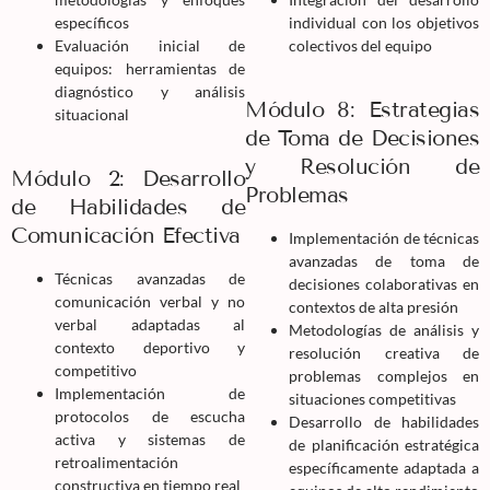
específicos
individual con los objetivos
Evaluación inicial de
colectivos del equipo
equipos: herramientas de
diagnóstico y análisis
Módulo 8: Estrategias
situacional
de Toma de Decisiones
y Resolución de
Módulo 2: Desarrollo
Problemas
de Habilidades de
Comunicación Efectiva
Implementación de técnicas
avanzadas de toma de
Técnicas avanzadas de
decisiones colaborativas en
comunicación verbal y no
contextos de alta presión
verbal adaptadas al
Metodologías de análisis y
contexto deportivo y
resolución creativa de
competitivo
problemas complejos en
Implementación de
situaciones competitivas
protocolos de escucha
Desarrollo de habilidades
activa y sistemas de
de planificación estratégica
retroalimentación
específicamente adaptada a
constructiva en tiempo real