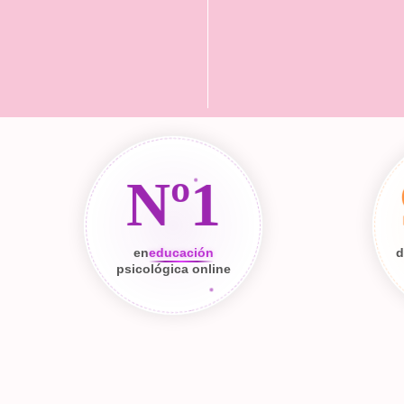
Nº1
en
educación
d
psicológica online