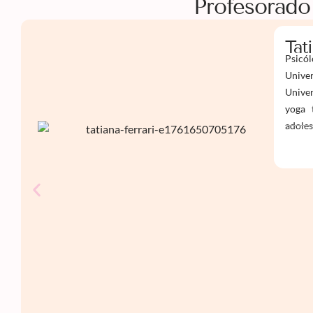
Profesorado
Tat
Psicól
Univer
Univer
yoga 
adoles