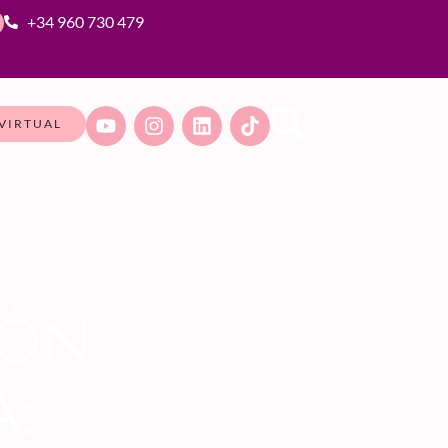
+34 960 730 479
VIRTUAL
IÓN
: