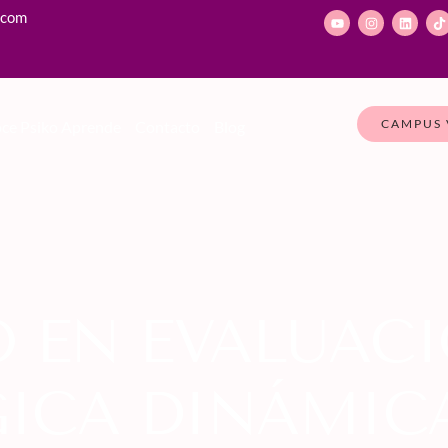
.com
CAMPUS 
ce Psiko Aprende
Contacto
Blog
 EN EVALUAC
ICA DINÁMICA