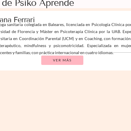
 de Psiko Aprende
iana Ferrari
oga sanitaria colegiada en Baleares, licenciada en Psicología Clínica po
sidad de Florencia y Máster en Psicoterapia Clínica por la UAB. Expe
sitaria en Coordinación Parental (UCM) y en Coaching, con formación
terapéutico, mindfulness y psicomotricidad. Especializada en mujer
centes y familias, con práctica internacional en cuatro idiomas.
VER MÁS