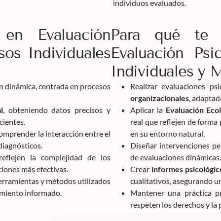
individuos evaluados.
 en Evaluación
Para qué te 
sos Individuales
Evaluación Psi
Individuales y 
n dinámica, centrada en procesos
Realizar evaluaciones ps
organizacionales
, adaptad
l
, obteniendo datos precisos y
Aplicar la
Evaluación Ec
cientes.
real que reflejen de forma
omprender la interacción entre el
en su entorno natural.
diagnósticos.
Diseñar intervenciones pe
reflejen la complejidad de los
de evaluaciones dinámicas.
iones más efectivas.
Crear
informes psicológic
erramientas y métodos utilizados
cualitativos, asegurando u
timiento informado.
Mantener una práctica pr
respeten los derechos y la 