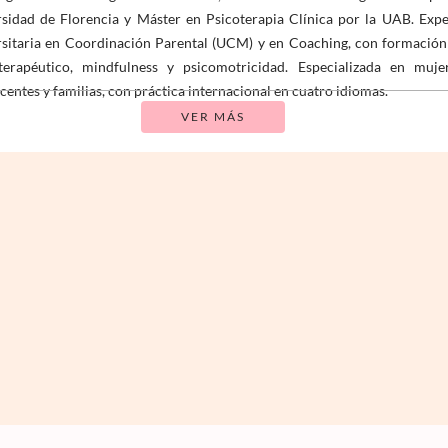
sidad de Florencia y Máster en Psicoterapia Clínica por la UAB. Expe
sitaria en Coordinación Parental (UCM) y en Coaching, con formación
terapéutico, mindfulness y psicomotricidad. Especializada en mujer
centes y familias, con práctica internacional en cuatro idiomas.
VER MÁS