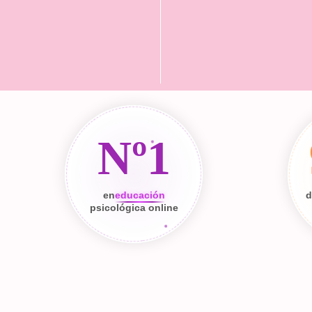
Nº1
en
educación
d
psicológica online