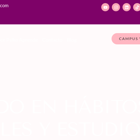
.com
CAMPUS 
ce Psiko Aprende
Contacto
Blog
DO EN HÁBITO
LES Y ESTUDI