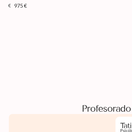
975 €
Profesorado
Tat
Psicól