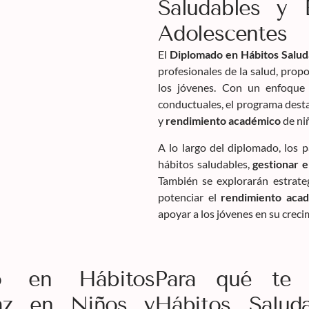
Saludables y 
Adolescentes
El
Diplomado en Hábitos Saluda
profesionales de la salud, prop
los jóvenes. Con un enfoque 
conductuales, el programa desta
y
rendimiento académico
de ni
A lo largo del diplomado, los 
hábitos saludables,
gestionar e
También se explorarán estrateg
potenciar el
rendimiento aca
apoyar a los jóvenes en su crec
do en Hábitos
Para qué te 
caz en Niños y
Hábitos Salud