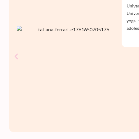
Univer
Univer
yoga 
adoles