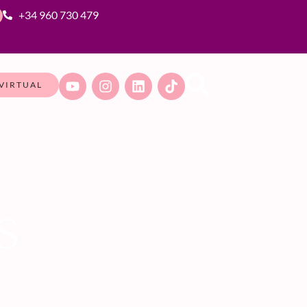
+34 960 730 479
VIRTUAL
S
O