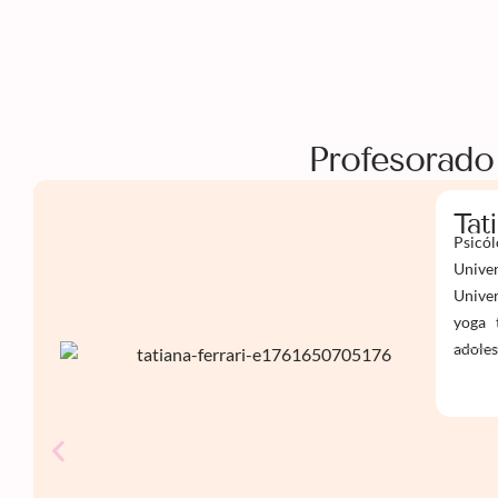
Profesorado
Tat
Psicól
Univer
Univer
yoga 
adoles