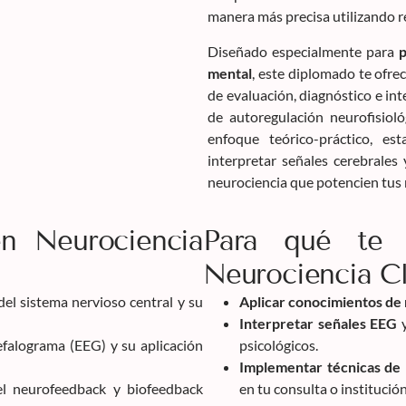
manera más precisa utilizando r
Diseñado especialmente para
p
mental
, este diplomado te ofre
de evaluación, diagnóstico e in
de autoregulación neurofisiol
enfoque teórico-práctico, es
interpretar señales cerebrales 
neurociencia que potencien tus 
n Neurociencia
Para qué te 
Neurociencia Cl
el sistema nervioso central y su
Aplicar conocimientos de
Interpretar señales EEG
y
efalograma (EEG) y su aplicación
psicológicos.
Implementar técnicas de
el neurofeedback y biofeedback
en tu consulta o institución