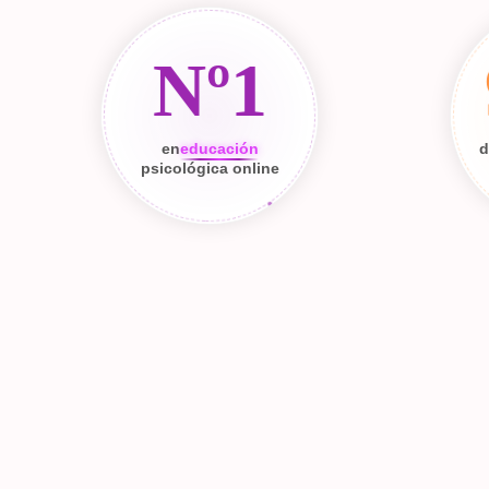
Nº1
en
educación
d
psicológica online