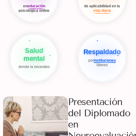
en
educación
de aplicabilidad en la
psicológica online
vida diaria
Salud
Respaldado
mental
por
instituciones
líderes
donde la necesites
Presentación
del Diplomado
en
Neuroevaluació