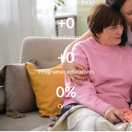
en Psiko Aprende
+
0
Estudiantes
+
0
Programas educativos
0
%
Online