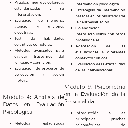
Pruebas neuropsicológicas
intervención psicológica.
estandarizadas y su
Estrategias de intervención
interpretación.
basadas en los resultados de
Evaluación de memoria,
la neuroevaluación.
atención y funciones
Colaboración
ejecutivas.
interdisciplinaria con otros
Test de habilidades
profesionales.
cognitivas complejas.
Adaptación de las
Métodos avanzados para
evaluaciones a diferentes
evaluar trastornos del
contextos clínicos.
lenguaje y cognición.
Evaluación de la efectividad
Evaluación de procesos de
de las intervenciones.
percepción y acción
motora.
Módulo 9: Psicometría
en la Evaluación de la
Módulo 4: Análisis de
Personalidad
Datos en Evaluación
Psicológica
Introducción a las
principales pruebas
Métodos estadísticos
psicométricas de