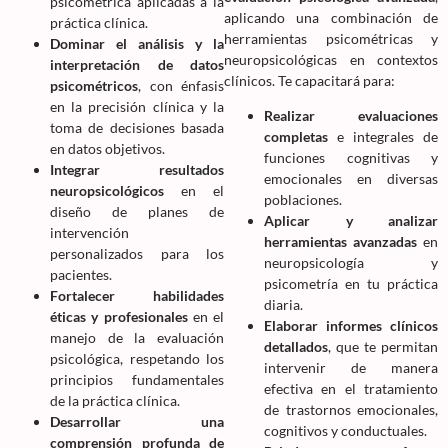
psicométrica aplicadas a la
aplicando una combinación de
práctica clínica.
herramientas psicométricas y
Dominar el análisis y la
neuropsicológicas en contextos
interpretación de datos
clínicos. Te capacitará para:
psicométricos
, con énfasis
en la precisión clínica y la
Realizar evaluaciones
toma de decisiones basada
completas
e integrales de
en datos objetivos.
funciones cognitivas y
Integrar resultados
emocionales en diversas
neuropsicológicos
en el
poblaciones.
diseño de planes de
Aplicar y analizar
intervención
herramientas avanzadas
en
personalizados para los
neuropsicología y
pacientes.
psicometría en tu práctica
Fortalecer habilidades
diaria.
éticas y profesionales
en el
Elaborar informes clínicos
manejo de la evaluación
detallados
, que te permitan
psicológica, respetando los
intervenir de manera
principios fundamentales
efectiva en el tratamiento
de la práctica clínica.
de trastornos emocionales,
Desarrollar una
cognitivos y conductuales.
comprensión profunda de