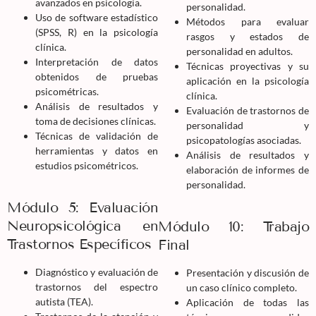
avanzados en psicología.
personalidad.
Uso de software estadístico
Métodos para evaluar
(SPSS, R) en la psicología
rasgos y estados de
clínica.
personalidad en adultos.
Interpretación de datos
Técnicas proyectivas y su
obtenidos de pruebas
aplicación en la psicología
psicométricas.
clínica.
Análisis de resultados y
Evaluación de trastornos de
toma de decisiones clínicas.
personalidad y
Técnicas de validación de
psicopatologías asociadas.
herramientas y datos en
Análisis de resultados y
estudios psicométricos.
elaboración de informes de
personalidad.
Módulo 5: Evaluación
Neuropsicológica en
Módulo 10: Trabajo
Trastornos Específicos
Final
Diagnóstico y evaluación de
Presentación y discusión de
trastornos del espectro
un caso clínico completo.
autista (TEA).
Aplicación de todas las