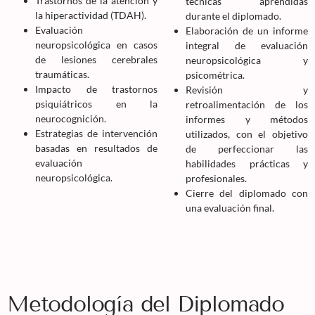
Trastornos de la atención y
técnicas aprendidas
la hiperactividad (TDAH).
durante el diplomado.
Evaluación
Elaboración de un informe
neuropsicológica en casos
integral de evaluación
de lesiones cerebrales
neuropsicológica y
traumáticas.
psicométrica.
Impacto de trastornos
Revisión y
psiquiátricos en la
retroalimentación de los
neurocognición.
informes y métodos
Estrategias de intervención
utilizados, con el objetivo
basadas en resultados de
de perfeccionar las
evaluación
habilidades prácticas y
neuropsicológica.
profesionales.
Cierre del diplomado con
una evaluación final.
Metodología del Diplomado