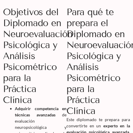
Objetivos del
Para qué te
Diplomado en
prepara el
Neuroevaluación
Diplomado en
Psicológica y
Neuroevaluació
Análisis
Psicológica y
Psicométrico
Análisis
para la
Psicométrico
Práctica
para la
Clínica
Práctica
Clínica
Adquirir competencia en
técnicas avanzadas
de
Este diplomado te prepara para
evaluación
convertirte en un
experto en la
neuropsicológica y
evaluación psicológica avanzada
,