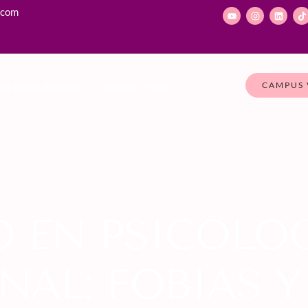
.com
CAMPUS 
ce Psiko Aprende
Contacto
Blog
 EN PSICOLO
AL: FOBIAS Y