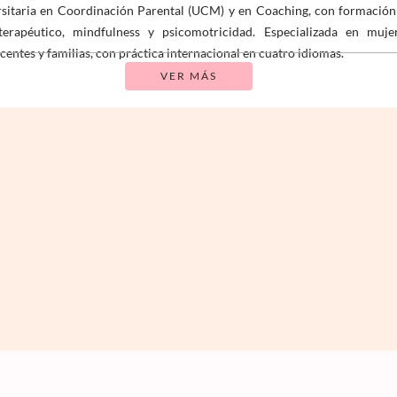
sitaria en Coordinación Parental (UCM) y en Coaching, con formación
terapéutico, mindfulness y psicomotricidad. Especializada en mujer
centes y familias, con práctica internacional en cuatro idiomas.
VER MÁS