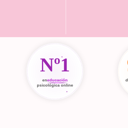
Nº1
en
educación
d
psicológica online