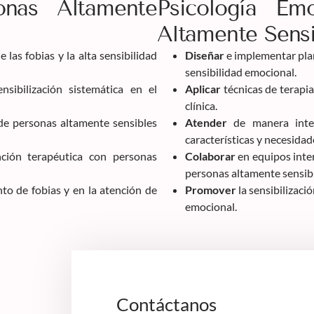
onas Altamente
Psicología Em
Altamente Sensi
las fobias y la alta sensibilidad
Diseñar
e implementar plan
sensibilidad emocional.
sibilización sistemática en el
Aplicar
técnicas de terapia
clínica.
de personas altamente sensibles
Atender
de manera integ
características y necesidad
ción terapéutica con personas
Colaborar
en equipos inter
personas altamente sensibl
nto de fobias y en la atención de
Promover
la sensibilizació
emocional.
Contáctanos