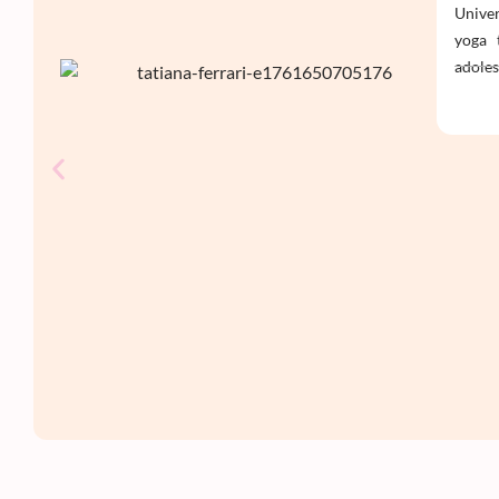
Univer
yoga 
adoles