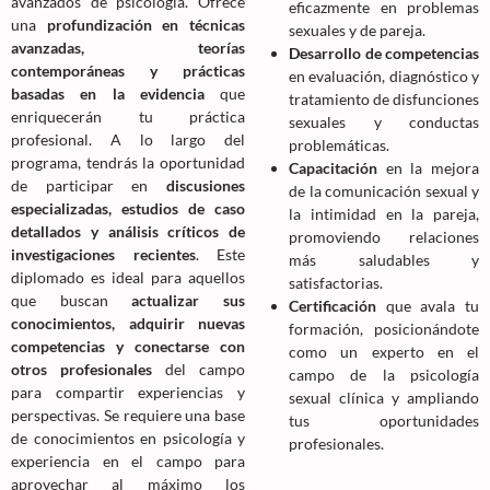
avanzados de psicología. Ofrece
eficazmente en problemas
una
profundización en técnicas
sexuales y de pareja.
avanzadas, teorías
Desarrollo de competencias
contemporáneas y prácticas
en evaluación, diagnóstico y
basadas en la evidencia
que
tratamiento de disfunciones
enriquecerán tu práctica
sexuales y conductas
profesional. A lo largo del
problemáticas.
programa, tendrás la oportunidad
Capacitación
en la mejora
de participar en
discusiones
de la comunicación sexual y
especializadas, estudios de caso
la intimidad en la pareja,
detallados y análisis críticos de
promoviendo relaciones
investigaciones recientes
. Este
más saludables y
diplomado es ideal para aquellos
satisfactorias.
que buscan
actualizar sus
Certificación
que avala tu
conocimientos, adquirir nuevas
formación, posicionándote
competencias y conectarse con
como un experto en el
otros profesionales
del campo
campo de la psicología
para compartir experiencias y
sexual clínica y ampliando
perspectivas. Se requiere una base
tus oportunidades
de conocimientos en psicología y
profesionales.
experiencia en el campo para
aprovechar al máximo los