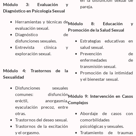
en la disfunción sexual de
Módulo 3: Evaluación y
pareja.
Diagnóstico en Psicología Sexual
Herramientas y técnicas de
Módulo 8: Educación y
evaluación sexual.
Promoción de la Salud Sexual
Diagnóstico de
disfunciones sexuales.
Estrategias educativas en
Entrevista clínica y
salud sexual.
exploración sexual.
Prevención de
enfermedades de
transmisión sexual.
Módulo 4: Trastornos de la
Promoción de la intimidad
Sexualidad
y el bienestar sexual.
Disfunciones sexuales
comunes: disfunción
Módulo 9: Intervención en Casos
eréctil, anorgasmia,
Complejos
eyaculación precoz, entre
otras.
Abordaje de casos con
Trastornos del deseo sexual.
comorbilidades
Trastornos de la excitación
psicológicas y sexuales.
y el orgasmo.
Tratamiento de traumas