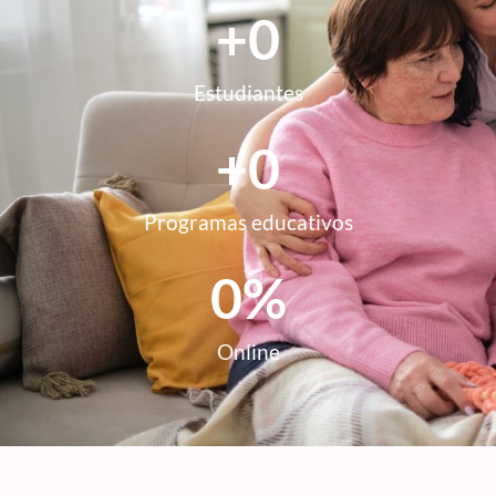
+
0
Estudiantes
+
0
Programas educativos
0
%
Online