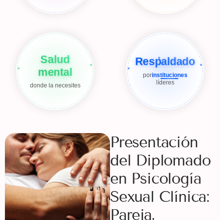
Salud
Respaldado
mental
por
instituciones
líderes
donde la necesites
Presentación
del Diplomado
en Psicología
Sexual Clínica:
Pareja,