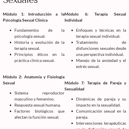
Módulo 1: Introducción a la
Módulo 6: Terapia Sexual
Psicología Sexual Clínica
Individual
Fundamentos de la
Enfoques y técnicas en la
psicología sexual.
terapia sexual individual.
Historia y evolución de la
Tratamiento de
terapia sexual.
disfunciones sexuales desde
Principios éticos en la
una perspectiva individual.
práctica clínica sexual.
Manejo de la ansiedad y el
estrés sexual.
Módulo 2: Anatomía y Fisiología
Sexual
Módulo 7: Terapia de Pareja y
Sexualidad
Sistema reproductor
masculino y femenino.
Dinámicas de pareja y su
Respuesta sexual humana.
impacto en la sexualidad.
Factores biológicos que
Comunicación sexual en la
afectan la función sexual.
pareja.
Intervenciones terapéuticas