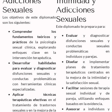
Adicciones
Intimidad y
Sexuales
Adicciones
Sexuales
Los objetivos de este diplomado
son los siguientes:
Este diplomado te prepara para:
Comprender los
Evaluar
y diagnosticar
fundamentos teóricos y
disfunciones sexuales y
prácticos
de la psicología
conductas sexuales
sexual clínica, explorando
problemáticas en
enfoques clave en la
individuos y parejas.
intervención terapéutica.
Diseñar
e implementar
Desarrollar habilidades
planes de tratamiento
para evaluar y diagnosticar
terapéuticos centrados en
disfunciones sexuales y
la mejora de la intimidad y
conductas problemáticas
la satisfacción sexual.
con herramientas clínicas
Facilitar
sesiones de terapia
especializadas.
sexual individual y de
Aplicar técnicas
pareja, utilizando enfoques
terapéuticas efectivas
en el
basados en la evidencia.
tratamiento de trastornos
Asesorar
a individuos y
sexuales y en la mejora de la