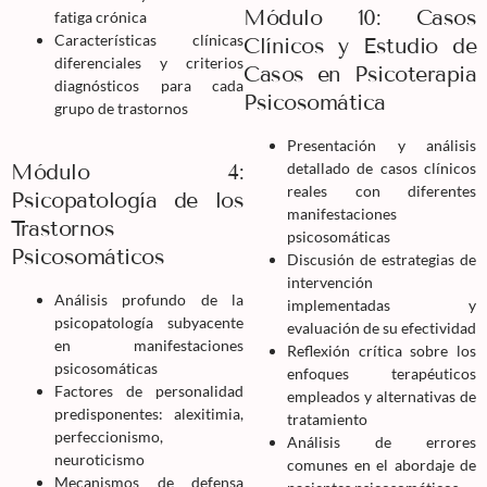
Módulo 10: Casos
fatiga crónica
Características clínicas
Clínicos y Estudio de
diferenciales y criterios
Casos en Psicoterapia
diagnósticos para cada
Psicosomática
grupo de trastornos
Presentación y análisis
Módulo 4:
detallado de casos clínicos
reales con diferentes
Psicopatología de los
manifestaciones
Trastornos
psicosomáticas
Psicosomáticos
Discusión de estrategias de
intervención
Análisis profundo de la
implementadas y
psicopatología subyacente
evaluación de su efectividad
en manifestaciones
Reflexión crítica sobre los
psicosomáticas
enfoques terapéuticos
Factores de personalidad
empleados y alternativas de
predisponentes: alexitimia,
tratamiento
perfeccionismo,
Análisis de errores
neuroticismo
comunes en el abordaje de
Mecanismos de defensa