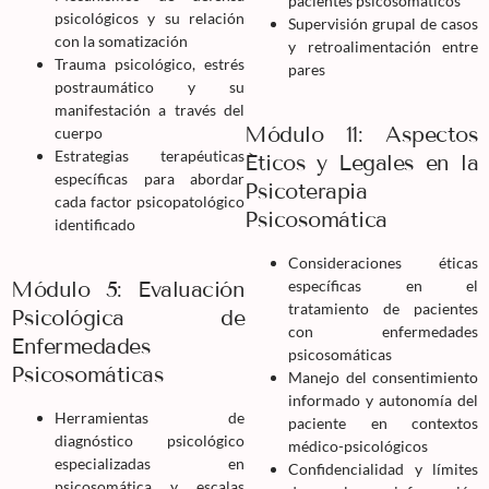
pacientes psicosomáticos
psicológicos y su relación
Supervisión grupal de casos
con la somatización
y retroalimentación entre
Trauma psicológico, estrés
pares
postraumático y su
manifestación a través del
Módulo 11: Aspectos
cuerpo
Estrategias terapéuticas
Éticos y Legales en la
específicas para abordar
Psicoterapia
cada factor psicopatológico
Psicosomática
identificado
Consideraciones éticas
Módulo 5: Evaluación
específicas en el
tratamiento de pacientes
Psicológica de
con enfermedades
Enfermedades
psicosomáticas
Psicosomáticas
Manejo del consentimiento
informado y autonomía del
Herramientas de
paciente en contextos
diagnóstico psicológico
médico-psicológicos
especializadas en
Confidencialidad y límites
psicosomática y escalas