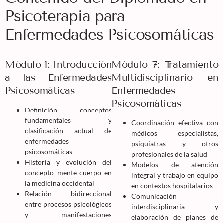
Psicoterapia para
Enfermedades Psicosomáticas
Módulo 1: Introducción
Módulo 7: Tratamiento
a las Enfermedades
Multidisciplinario en
Psicosomáticas
Enfermedades
Psicosomáticas
Definición, conceptos
fundamentales y
Coordinación efectiva con
clasificación actual de
médicos especialistas,
enfermedades
psiquiatras y otros
psicosomáticas
profesionales de la salud
Historia y evolución del
Modelos de atención
concepto mente-cuerpo en
integral y trabajo en equipo
la medicina occidental
en contextos hospitalarios
Relación bidireccional
Comunicación
entre procesos psicológicos
interdisciplinaria y
y manifestaciones
elaboración de planes de