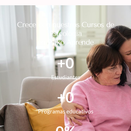
Crece con nuestros Cursos de
Psicología
en Psiko Aprende
+
0
Estudiantes
+
0
Programas educativos