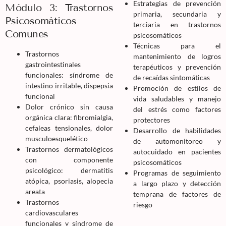
Estrategias de prevención
Módulo 3: Trastornos
primaria, secundaria y
Psicosomáticos
terciaria en trastornos
Comunes
psicosomáticos
Técnicas para el
Trastornos
mantenimiento de logros
gastrointestinales
terapéuticos y prevención
funcionales: síndrome de
de recaídas sintomáticas
intestino irritable, dispepsia
Promoción de estilos de
funcional
vida saludables y manejo
Dolor crónico sin causa
del estrés como factores
orgánica clara: fibromialgia,
protectores
cefaleas tensionales, dolor
Desarrollo de habilidades
musculoesquelético
de automonitoreo y
Trastornos dermatológicos
autocuidado en pacientes
con componente
psicosomáticos
psicológico: dermatitis
Programas de seguimiento
atópica, psoriasis, alopecia
a largo plazo y detección
areata
temprana de factores de
Trastornos
riesgo
cardiovasculares
funcionales y síndrome de