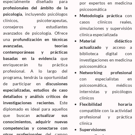
especialmente diseñado para
por expertos en medicina
profesionales del ámbito de la
psicosomática
psicología
, incluyendo psicólogos
Metodología práctica
con
clínicos, psicoterapeutas,
casos clínicos reales,
consejeros y estudiantes
simulaciones y supervisión
avanzados de psicología. Ofrece
clínica especializada
una
profundización en técnicas
Material didáctico
avanzadas, teorías
actualizado
y acceso a
contemporáneas y prácticas
biblioteca digital con
basadas en la evidencia
que
investigaciones en medicina
enriquecerán tu práctica
psicosomática
profesional. A lo largo del
Networking profesional
programa, tendrás la oportunidad
con especialistas en
de participar en
discusiones
psicosomática, médicos
especializadas, estudios de caso
internistas y psicólogos
detallados y análisis críticos de
clínicos
investigaciones recientes
. Este
Flexibilidad horaria
diplomado es ideal para aquellos
compatible con la actividad
que buscan
actualizar sus
profesional y práctica
conocimientos, adquirir nuevas
clínica
competencias y conectarse con
Supervisiones
otros profesionales
del campo