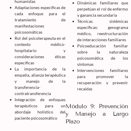
humanistas
Dinámicas familiares que
Adaptaciones específicas de
perpetúan el rol de enfermo
cada enfoque para el
y ganancia secundaria
tratamiento de
Técnicas sistémicas
manifestaciones
específicas: genograma
psicosomáticas
médico, reestructuración
Rol del psicoterapeuta en el
de interacciones familiares
contexto médico-
Psicoeducación familiar
hospitalario y
sobre la naturaleza
consideraciones éticas
psicosomática de los
específicas
síntomas
La importancia de la
Intervenciones familiares
empatía, alianza terapéutica
para promover la
y manejo de la
recuperación y prevenir
transferencia-
recaídas
contratransferencia
Integración de enfoques
Módulo 9: Prevención
terapéuticos para un
abordaje holístico del
y Manejo a Largo
paciente psicosomático
Plazo