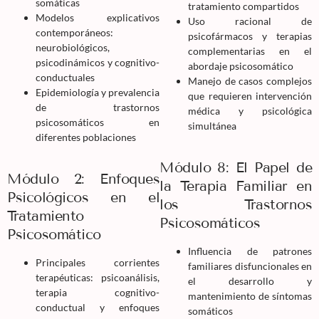
somáticas
tratamiento compartidos
Modelos explicativos
Uso racional de
contemporáneos:
psicofármacos y terapias
neurobiológicos,
complementarias en el
psicodinámicos y cognitivo-
abordaje psicosomático
conductuales
Manejo de casos complejos
Epidemiología y prevalencia
que requieren intervención
de trastornos
médica y psicológica
psicosomáticos en
simultánea
diferentes poblaciones
Módulo 8: El Papel de
Módulo 2: Enfoques
la Terapia Familiar en
Psicológicos en el
los Trastornos
Tratamiento
Psicosomáticos
Psicosomático
Influencia de patrones
Principales corrientes
familiares disfuncionales en
terapéuticas: psicoanálisis,
el desarrollo y
terapia cognitivo-
mantenimiento de síntomas
conductual y enfoques
somáticos