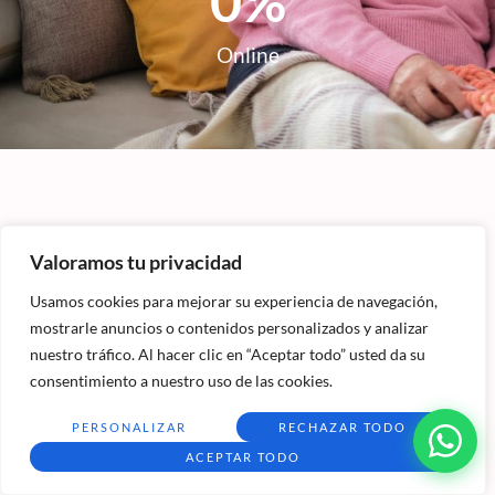
0
%
Online
Conoce todas nuestras preguntas más frecuentes
Valoramos tu privacidad
Preguntas Frecuentes del
Usamos cookies para mejorar su experiencia de navegación,
Diplomado en Psicoterapia
mostrarle anuncios o contenidos personalizados y analizar
nuestro tráfico. Al hacer clic en “Aceptar todo” usted da su
para Enfermedades
consentimiento a nuestro uso de las cookies.
Psicosomáticas
PERSONALIZAR
RECHAZAR TODO
ACEPTAR TODO
Descubre las preguntas más frecuentes y sus respuestas, de no
encontrar una solución a tus dudas
te invitamos a contactarnos
,