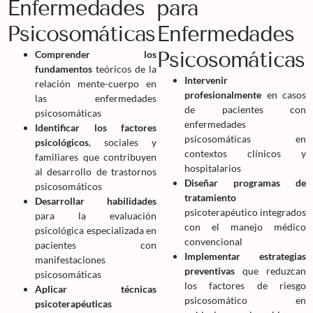
Enfermedades
para
Psicosomáticas
Enfermedades
Psicosomáticas
Comprender los
fundamentos
teóricos de la
Intervenir
relación mente-cuerpo en
profesionalmente
en casos
las enfermedades
de pacientes con
psicosomáticas
enfermedades
Identificar los factores
psicosomáticas en
psicológicos
, sociales y
contextos clínicos y
familiares que contribuyen
hospitalarios
al desarrollo de trastornos
Diseñar programas de
psicosomáticos
tratamiento
Desarrollar habilidades
psicoterapéutico integrados
para la evaluación
con el manejo médico
psicológica especializada en
convencional
pacientes con
Implementar estrategias
manifestaciones
preventivas
que reduzcan
psicosomáticas
los factores de riesgo
Aplicar técnicas
psicosomático en
psicoterapéuticas