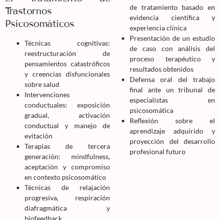
de tratamiento basado en
Trastornos
evidencia científica y
Psicosomáticos
experiencia clínica
Presentación de un estudio
Técnicas cognitivas:
de caso con análisis del
reestructuración de
proceso terapéutico y
pensamientos catastróficos
resultados obtenidos
y creencias disfuncionales
Defensa oral del trabajo
sobre salud
final ante un tribunal de
Intervenciones
especialistas en
conductuales: exposición
psicosomática
gradual, activación
Reflexión sobre el
conductual y manejo de
aprendizaje adquirido y
evitación
proyección del desarrollo
Terapias de tercera
profesional futuro
generación: mindfulness,
aceptación y compromiso
en contexto psicosomático
Técnicas de relajación
progresiva, respiración
diafragmática y
biofeedback