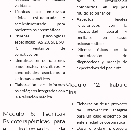
de la información
validadas
compartida en equipos
Técnicas de entrevista
multidisciplinarios
clínica estructurada y
Aspectos legales
semiestructurada para
relacionados con la
pacientes psicosomáticos
incapacidad laboral y
Pruebas psicológicas
peritajes en casos
específicas: TAS-20, SCL-90-
psicosomáticos
R, inventarios de
Dilemas éticos en la
somatización
comunicación de
Identificación de patrones
diagnósticos y manejo de
emocionales, cognitivos y
expectativas del paciente
conductuales asociados a
síntomas somáticos
Módulo 12: Trabajo
Elaboración de informes
psicológicos integrados con
Final
la evaluación médica
Elaboración de un proyecto
de intervención integral
Módulo 6: Técnicas
para un caso específico de
Psicoterapéuticas para
enfermedad psicosomática
el Tratamiento de
Desarrollo de un protocolo