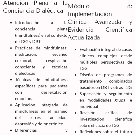
Atención Plena a la
Módulo 8:
Conciencia Dialéctica
Implementación
Clínica Avanzada y
Introducción a la
Evidencia Científica
conciencia plena
(mindfulness) en el contexto
Actualizada
de T3G y DBT
Prácticas de mindfulness:
Evaluación integral de casos
meditación, escaneo
clínicos complejos desde
corporal, respiración
múltiples perspectivas de
consciente y técnicas
T3G
dialécticas
Diseño de programas de
Técnicas de mindfulness
tratamiento combinados
específicas para pacientes
basados en DBT y otras T3G
con desregulación
Supervisión y seguimiento
emocional
en modalidades grupal e
Aplicación integrada de
individual
mindfulness en el manejo
Revisión crítica de
del estrés, ansiedad,
investigación científica
depresión y dolor crónico
sobre eficacia de T3G
Diferencias y
Reflexiones sobre el futuro