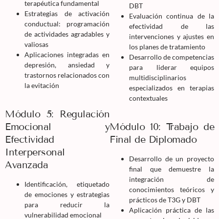
terapéutica fundamental
DBT
Estrategias de activación
Evaluación continua de la
conductual: programación
efectividad de las
de actividades agradables y
intervenciones y ajustes en
valiosas
los planes de tratamiento
Aplicaciones integradas en
Desarrollo de competencias
depresión, ansiedad y
para liderar equipos
trastornos relacionados con
multidisciplinarios
la evitación
especializados en terapias
contextuales
Módulo 5: Regulación
Emocional y
Módulo 10: Trabajo de
Efectividad
Final de Diplomado
Interpersonal
Desarrollo de un proyecto
Avanzada
final que demuestre la
integración de
Identificación, etiquetado
conocimientos teóricos y
de emociones y estrategias
prácticos de T3G y DBT
para reducir la
Aplicación práctica de las
vulnerabilidad emocional