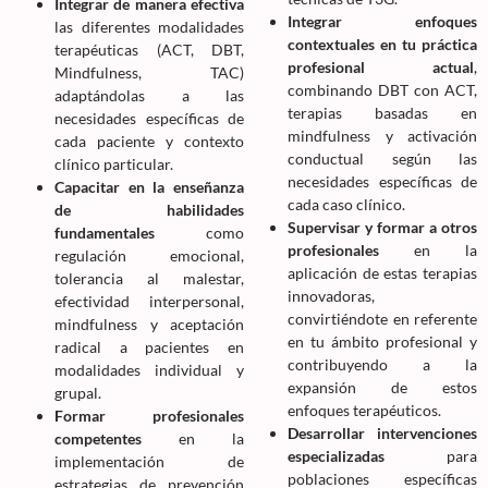
Integrar de manera efectiva
Integrar enfoques
las diferentes modalidades
contextuales en tu práctica
terapéuticas (ACT, DBT,
profesional actual
,
Mindfulness, TAC)
combinando DBT con ACT,
adaptándolas a las
terapias basadas en
necesidades específicas de
mindfulness y activación
cada paciente y contexto
conductual según las
clínico particular.
necesidades específicas de
Capacitar en la enseñanza
cada caso clínico.
de habilidades
Supervisar y formar a otros
fundamentales
como
profesionales
en la
regulación emocional,
aplicación de estas terapias
tolerancia al malestar,
innovadoras,
efectividad interpersonal,
convirtiéndote en referente
mindfulness y aceptación
en tu ámbito profesional y
radical a pacientes en
contribuyendo a la
modalidades individual y
expansión de estos
grupal.
enfoques terapéuticos.
Formar profesionales
Desarrollar intervenciones
competentes
en la
especializadas
para
implementación de
poblaciones específicas
estrategias de prevención