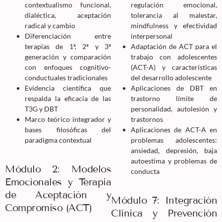
contextualismo funcional,
regulación emocional,
dialéctica, aceptación
tolerancia al malestar,
radical y cambio
mindfulness y efectividad
Diferenciación entre
interpersonal
terapias de 1ª, 2ª y 3ª
Adaptación de ACT para el
generación y comparación
trabajo con adolescentes
con enfoques cognitivo-
(ACT-A) y características
conductuales tradicionales
del desarrollo adolescente
Evidencia científica que
Aplicaciones de DBT en
respalda la eficacia de las
trastorno límite de
T3G y DBT
personalidad, autolesión y
Marco teórico integrador y
trastornos
bases filosóficas del
Aplicaciones de ACT-A en
paradigma contextual
problemas adolescentes:
ansiedad, depresión, baja
autoestima y problemas de
Módulo 2: Modelos
conducta
Emocionales y Terapia
de Aceptación y
Módulo 7: Integración
Compromiso (ACT)
Clínica y Prevención