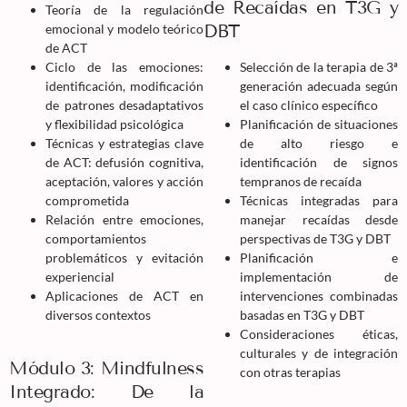
de Recaídas en T3G y
Teoría de la regulación
DBT
emocional y modelo teórico
de ACT
Ciclo de las emociones:
Selección de la terapia de 3ª
identificación, modificación
generación adecuada según
de patrones desadaptativos
el caso clínico específico
y flexibilidad psicológica
Planificación de situaciones
Técnicas y estrategias clave
de alto riesgo e
de ACT: defusión cognitiva,
identificación de signos
aceptación, valores y acción
tempranos de recaída
comprometida
Técnicas integradas para
Relación entre emociones,
manejar recaídas desde
comportamientos
perspectivas de T3G y DBT
problemáticos y evitación
Planificación e
experiencial
implementación de
Aplicaciones de ACT en
intervenciones combinadas
diversos contextos
basadas en T3G y DBT
Consideraciones éticas,
culturales y de integración
Módulo 3: Mindfulness
con otras terapias
Integrado: De la