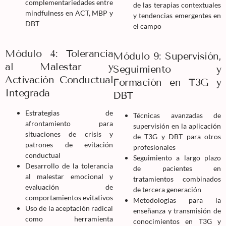
complementariedades entre
de las terapias contextuales
mindfulness en ACT, MBP y
y tendencias emergentes en
DBT
el campo
Módulo 4: Tolerancia
Módulo 9: Supervisión,
al Malestar y
Seguimiento y
Activación Conductual
Formación en T3G y
Integrada
DBT
Estrategias de
Técnicas avanzadas de
afrontamiento para
supervisión en la aplicación
situaciones de crisis y
de T3G y DBT para otros
patrones de evitación
profesionales
conductual
Seguimiento a largo plazo
Desarrollo de la tolerancia
de pacientes en
al malestar emocional y
tratamientos combinados
evaluación de
de tercera generación
comportamientos evitativos
Metodologías para la
Uso de la aceptación radical
enseñanza y transmisión de
como herramienta
conocimientos en T3G y