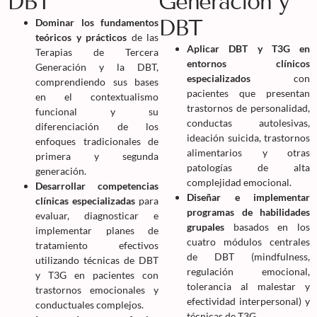
DBT
Generación y
DBT
Dominar los fundamentos
teóricos y prácticos
de las
Aplicar DBT y T3G en
Terapias de Tercera
entornos clínicos
Generación y la DBT,
especializados
con
comprendiendo sus bases
pacientes que presentan
en el contextualismo
trastornos de personalidad,
funcional y su
conductas autolesivas,
diferenciación de los
ideación suicida, trastornos
enfoques tradicionales de
alimentarios y otras
primera y segunda
patologías de alta
generación.
complejidad emocional.
Desarrollar competencias
Diseñar e implementar
clínicas especializadas
para
programas de habilidades
evaluar, diagnosticar e
grupales
basados en los
implementar planes de
cuatro módulos centrales
tratamiento efectivos
de DBT (mindfulness,
utilizando técnicas de DBT
regulación emocional,
y T3G en pacientes con
tolerancia al malestar y
trastornos emocionales y
efectividad interpersonal) y
conductuales complejos.
técnicas de T3G.