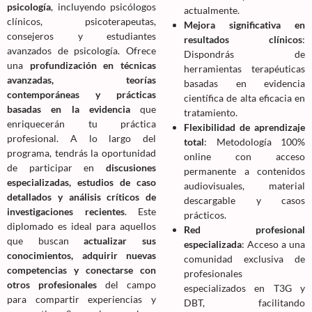
psicología
, incluyendo psicólogos
actualmente.
clínicos, psicoterapeutas,
Mejora significativa en
consejeros y estudiantes
resultados clínicos
:
avanzados de psicología. Ofrece
Dispondrás de
una
profundización en técnicas
herramientas terapéuticas
avanzadas, teorías
basadas en evidencia
contemporáneas y prácticas
científica de alta eficacia en
basadas en la evidencia
que
tratamiento.
enriquecerán tu práctica
Flexibilidad de aprendizaje
profesional. A lo largo del
total
: Metodología 100%
programa, tendrás la oportunidad
online con acceso
de participar en
discusiones
permanente a contenidos
especializadas, estudios de caso
audiovisuales, material
detallados y análisis críticos de
descargable y casos
investigaciones recientes
. Este
prácticos.
diplomado es ideal para aquellos
Red profesional
que buscan
actualizar sus
especializada
: Acceso a una
conocimientos, adquirir nuevas
comunidad exclusiva de
competencias y conectarse con
profesionales
otros profesionales
del campo
especializados en T3G y
para compartir experiencias y
DBT, facilitando