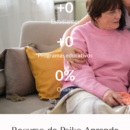
+
0
Estudiantes
+
0
Programas educativos
0
%
Online