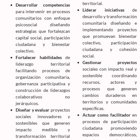
territorial.
Desarrollar competencias
Liderar iniciativas
de
para intervenir en procesos
desarrollo y transformación
comunitarios con enfoque
comunitaria diseñando e
psicosocial diseñando
implementando proyectos
estrategias que fortalezcan
que promuevan bienestar
capital social, participación
colectivo, participación
ciudadana y bienestar
ciudadana y cohesión
colectivo.
social.
Fortalecer habilidades
de
Gestionar proyectos
liderazgo territorial
sociales con impacto real y
facilitando procesos de
sostenible coordinando
organización comunitaria,
recursos, actores y
gobernanza participativa y
procesos que generen
construcción de liderazgos
cambios duraderos en
colaborativos no
territorios y comunidades
jerárquicos.
específicas.
Diseñar y evaluar
proyectos
Actuar como facilitador
en
sociales innovadores y
procesos de participación
sostenibles que generen
ciudadana promoviendo
impacto medible y
espacios democráticos,
transformación territorial