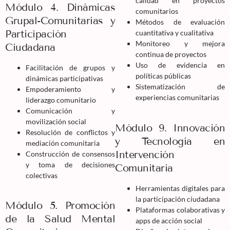
calidad en proyectos
Módulo 4. Dinámicas
comunitarios
Grupal-Comunitarias y
Métodos de evaluación
Participación
cuantitativa y cualitativa
Monitoreo y mejora
Ciudadana
continua de proyectos
Uso de evidencia en
Facilitación de grupos y
políticas públicas
dinámicas participativas
Sistematización de
Empoderamiento y
experiencias comunitarias
liderazgo comunitario
Comunicación y
movilización social
Módulo 9. Innovación
Resolución de conflictos y
y Tecnología en
mediación comunitaria
Intervención
Construcción de consensos
y toma de decisiones
Comunitaria
colectivas
Herramientas digitales para
la participación ciudadana
Módulo 5. Promoción
Plataformas colaborativas y
de la Salud Mental
apps de acción social