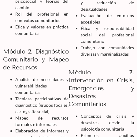
psicosocial y teorías del
y reducción de
cambio
desigualdades
Rol del profesional en
Evaluación de entornos
contextos comunitarios
accesibles
Ética y valores en práctica
Ética y responsabilidad
comunitaria
social del profesional
comunitario
Trabajo con comunidades
Módulo 2. Diagnóstico
diversas y marginalizadas
Comunitario y Mapeo
de Recursos
Módulo 7.
Intervención en Crisis,
Análisis de necesidades y
vulnerabilidades
Emergencias y
comunitarias
Desastres
Técnicas participativas de
Comunitarios
diagnóstico (grupos focales,
cartografía social)
Conceptos de crisis y
Mapeo de recursos
desastres desde la
formales e informales
psicología comunitaria
Elaboración de informes y
Primeros auxilios