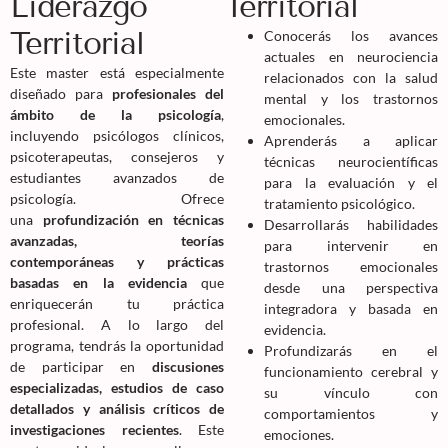
Liderazgo
Territorial
Territorial
Conocerás los avances
actuales en neurociencia
Este master está especialmente
relacionados con la salud
diseñado para
profesionales del
mental y los trastornos
ámbito de la psicología
,
emocionales.
incluyendo psicólogos clínicos,
Aprenderás a aplicar
psicoterapeutas, consejeros y
técnicas neurocientíficas
estudiantes avanzados de
para la evaluación y el
psicología. Ofrece
tratamiento psicológico.
una
profundización en técnicas
Desarrollarás habilidades
avanzadas, teorías
para intervenir en
contemporáneas y prácticas
trastornos emocionales
basadas en la evidencia
que
desde una perspectiva
enriquecerán tu práctica
integradora y basada en
profesional. A lo largo del
evidencia.
programa, tendrás la oportunidad
Profundizarás en el
de participar en
discusiones
funcionamiento cerebral y
especializadas, estudios de caso
su vínculo con
detallados y análisis críticos de
comportamientos y
investigaciones recientes
. Este
emociones.