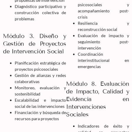
propuestas de intervención
psicosociales y
Diagnóstico participativo y
acompañamiento post-
construcción colectiva de
crisis
problemas
Resiliencia y
reconstrucción social
Módulo 3. Diseño y
Evaluación de impacto y
seguimiento post-
Gestión de Proyectos
intervención
de Intervención Social
Coordinación
interinstitucional en
Planificación estratégica de
emergencias
proyectos psicosociales
Gestión de alianzas y redes
colaborativas
Módulo 8. Evaluación
Monitoreo, evaluación y
de Impacto, Calidad y
sostenibilidad
Evidencia en
Escalabilidad e impacto
Intervenciones
social de las intervenciones
Financiación y búsqueda de
Sociales
recursos para proyectos
Indicadores de éxito y