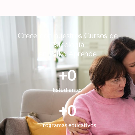
Crece con nuestros Cursos de
Psicología
en Psiko Aprende
+
0
Estudiantes
+
0
Programas educativos