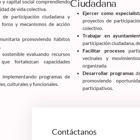
Ciudadana
o y capital social comprendiendo
idad de vida colectiva.
Ejercer como especialist
s de participación ciudadana y
proyectos de participació
, foros y mecanismos de acción
colectivo.
Trabajar en ayuntamien
munitaria promoviendo hábitos
participación ciudadana, des
.
Facilitar procesos
partic
 sostenible evaluando recursos
vecinales y movimientos
 que fortalezcan capacidades
organizada.
Desarrollar programas
de
s implementando programas de
promoviendo oportunida
s, culturales y funcionales.
participativos.
Contáctanos