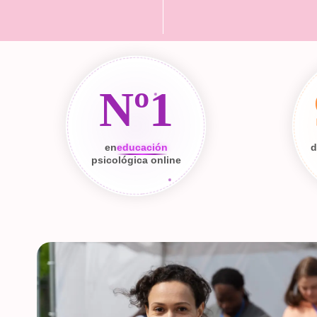
Nº1
en
educación
d
psicológica online