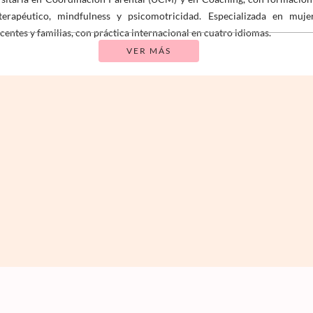
terapéutico, mindfulness y psicomotricidad. Especializada en mujer
centes y familias, con práctica internacional en cuatro idiomas.
VER MÁS