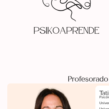
Profesorado
Tat
Psicól
Univer
Univer