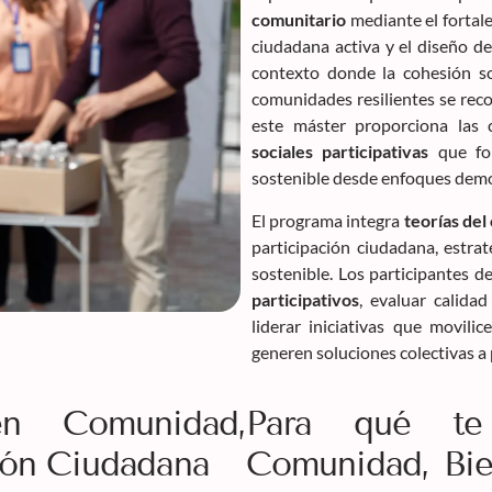
comunitario
mediante el fortale
ciudadana activa y el diseño de
contexto donde la cohesión so
comunidades resilientes se rec
este máster proporciona las 
sociales participativas
que for
sostenible desde enfoques democ
El programa integra
teorías del
participación ciudadana, estrat
sostenible. Los participantes d
participativos
, evaluar calida
liderar iniciativas que movili
generen soluciones colectivas 
en Comunidad,
Para qué te
ción Ciudadana
Comunidad, Bien