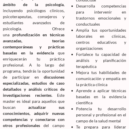
ámbito de la psicología
,
Desarrolla competencias
incluyendo psicólogos clínicos,
para intervenir en
psicoterapeutas, consejeros y
trastornos emocionales y
estudiantes avanzados de
conductuales
psicología. Ofrece
Amplía tus oportunidades
una
profundización en técnicas
laborales en clínicas,
avanzadas, teorías
centros educativos y
contemporáneas y prácticas
organizaciones
basadas en la evidencia
que
Fortalece tu capacidad de
enriquecerán tu práctica
análisis y planificación
profesional. A lo largo del
terapéutica
programa, tendrás la oportunidad
Mejora tus habilidades de
de participar en
discusiones
comunicación y empatía en
especializadas, estudios de caso
la práctica clínica
detallados y análisis críticos de
Aprende a aplicar técnicas
investigaciones recientes
. Este
basadas en la evidencia
master es ideal para aquellos que
científica
buscan
actualizar sus
Potencia tu desarrollo
conocimientos, adquirir nuevas
personal y profesional en el
competencias y conectarse con
campo de la salud mental
otros profesionales
del campo
Te prepara para liderar