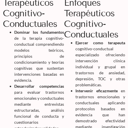
Terapéuticos
Enfoques
Cognitivo-
Terapéuticos
Conductuales
Cognitivo-
Conductuales
Dominar los fundamentos
de la terapia cognitivo-
Ejercer como terapeuta
conductual comprendiendo
cognitivo-conductual
modelos teóricos,
especializado ofreciendo
principios de
intervención clínica
condicionamiento y teorías
individual y grupal en
cognitivas que sustentan
trastornos de ansiedad,
intervenciones basadas en
depresión, TOC y otras
evidencia.
problemáticas.
Desarrollar competencias
Intervenir eficazmente
en
para evaluar trastornos
trastornos emocionales y
emocionales y conductuales
conductuales aplicando
mediante entrevistas
protocolos basados en
estructuradas, análisis
evidencia que han
funcional de conducta y
demostrado efectividad
cuestionarios
mediante investigación