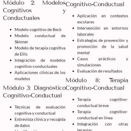
Módulo 2: Modelos
Cognitivo-Conductual
Cognitivos y
Aplicación en contextos
Conductuales
escolares
Intervención en entornos
Modelo cognitivo de Beck
laborales
Modelo conductual de
Estrategias de prevención y
Skinner
promoción de la salud
Modelo de terapia cognitiva
mental
de Ellis
Casos prácticos y
Integración de modelos
simulaciones
cognitivo-conductuales
Evaluación de resultados
Aplicaciones clínicas de los
modelos
Módulo 8: Terapia
Módulo 3: Diagnóstico
Cognitivo-Conductual
Cognitivo-Conductual
Terapia cognitivo-
conductual breve
Técnicas de evaluación
Terapia cognitivo-
cognitiva y conductual
conductual en línea
Entrevista clínica y recogida
Integración con otras
de datos
terapias