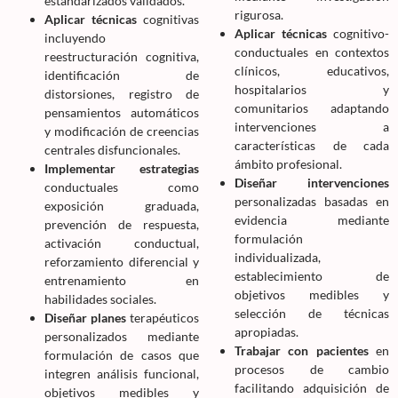
estandarizados validados.
rigurosa.
Aplicar técnicas
cognitivas
Aplicar técnicas
cognitivo-
incluyendo
conductuales en contextos
reestructuración cognitiva,
clínicos, educativos,
identificación de
hospitalarios y
distorsiones, registro de
comunitarios adaptando
pensamientos automáticos
intervenciones a
y modificación de creencias
características de cada
centrales disfuncionales.
ámbito profesional.
Implementar estrategias
Diseñar intervenciones
conductuales como
personalizadas basadas en
exposición graduada,
evidencia mediante
prevención de respuesta,
formulación
activación conductual,
individualizada,
reforzamiento diferencial y
establecimiento de
entrenamiento en
objetivos medibles y
habilidades sociales.
selección de técnicas
Diseñar planes
terapéuticos
apropiadas.
personalizados mediante
Trabajar con pacientes
en
formulación de casos que
procesos de cambio
integren análisis funcional,
facilitando adquisición de
objetivos medibles y