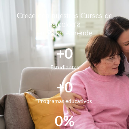
Crece con nuestros Cursos de
Psicología
en Psiko Aprende
+
0
Estudiantes
+
0
Programas educativos
0
%