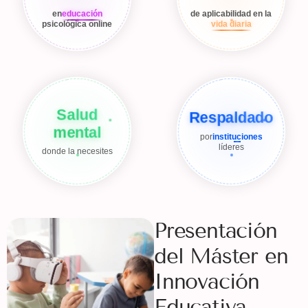
en
educación
de aplicabilidad en la
psicológica online
vida diaria
Salud
Respaldado
mental
por
instituciones
líderes
donde la necesites
Presentación
del Máster en
Innovación
Educativa,