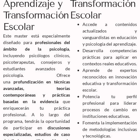
Aprendizaje y
Transformación
Transformación
Escolar
Escolar
Accede a contenidos
actualizados y
Este master está especialmente
vanguardistas en educación
diseñado para
profesionales del
y psicología del aprendizaje.
ámbito de la psicología
,
Desarrolla competencias
incluyendo psicólogos clínicos,
prácticas para aplicar en
psicoterapeutas, consejeros y
contextos reales educativos.
estudiantes avanzados de
Aprende de expertos
psicología. Ofrece
reconocidos en innovación
una
profundización en técnicas
educativa y transformación
avanzadas, teorías
escolar.
contemporáneas y prácticas
Potencia tu perfil
basadas en la evidencia
que
profesional para liderar
enriquecerán tu práctica
procesos de cambio en
profesional. A lo largo del
instituciones educativas.
programa, tendrás la oportunidad
Fomenta la implementación
de participar en
discusiones
de metodologías inclusivas
especializadas, estudios de caso
y tecnológicas.