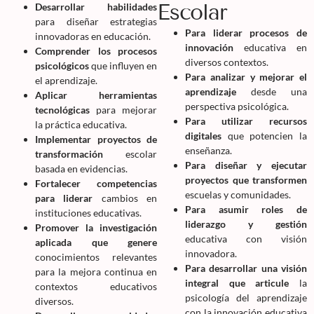
Escolar
Desarrollar habilidades
para diseñar estrategias
Para liderar procesos de
innovadoras en educación.
innovación
educativa en
Comprender los procesos
diversos contextos.
psicológicos
que influyen en
Para analizar y mejorar el
el aprendizaje.
aprendizaje
desde una
Aplicar herramientas
perspectiva psicológica.
tecnológicas
para mejorar
Para utilizar recursos
la práctica educativa.
digitales
que potencien la
Implementar proyectos de
enseñanza.
transformación
escolar
Para diseñar y ejecutar
basada en evidencias.
proyectos que transformen
Fortalecer competencias
escuelas y comunidades.
para liderar
cambios en
Para asumir roles de
instituciones educativas.
liderazgo y gestión
Promover la investigación
educativa con visión
aplicada que genere
innovadora.
conocimientos relevantes
Para desarrollar una visión
para la mejora continua en
integral que articule
la
contextos educativos
psicología del aprendizaje
diversos.
con la innovación educativa