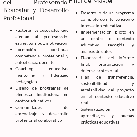
Final de Máster
del Profesorado,
Bienestar y Desarrollo
Desarrollo de un programa
Profesional
completo de intervención o
innovación educativa
Factores psicosociales que
Implementación piloto en
afectan al profesorado:
un centro o contexto
estrés, burnout, motivación
educativo, recogida y
Formación continua,
análisis de datos
competencia profesional y
Elaboración del informe
autoeficacia docente
final, presentación y
Coaching educativo,
defensa profesional
mentoring y liderazgo
Plan de transferencia,
pedagógico
sostenibilidad y
Diseño de programas de
escalabilidad del proyecto
bienestar institucional en
en el contexto educativo
centros educativos
real
Comunidades de
Sistematización de
aprendizaje y desarrollo
aprendizajes y buenas
profesional colaborativo
prácticas educativas