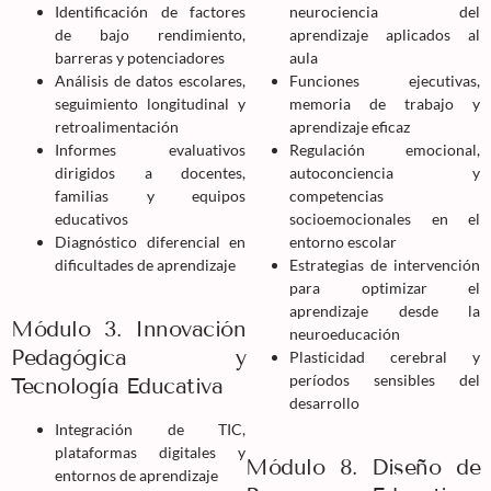
Identificación de factores
neurociencia del
de bajo rendimiento,
aprendizaje aplicados al
barreras y potenciadores
aula
Análisis de datos escolares,
Funciones ejecutivas,
seguimiento longitudinal y
memoria de trabajo y
retroalimentación
aprendizaje eficaz
Informes evaluativos
Regulación emocional,
dirigidos a docentes,
autoconciencia y
familias y equipos
competencias
educativos
socioemocionales en el
Diagnóstico diferencial en
entorno escolar
dificultades de aprendizaje
Estrategias de intervención
para optimizar el
aprendizaje desde la
Módulo 3. Innovación
neuroeducación
Pedagógica y
Plasticidad cerebral y
períodos sensibles del
Tecnología Educativa
desarrollo
Integración de TIC,
plataformas digitales y
Módulo 8. Diseño de
entornos de aprendizaje