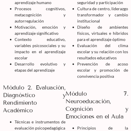
aprendizaje humano
seguridad y participación
Procesos cognitivos,
Cultura de centro, liderazgo
metacognición y
transformador y cambio
autorregulación
institucional
Motivación, emoción y
Diseño de ambientes
aprendizaje significativo
físicos, virtuales e híbridos
Contexto educativo,
para el aprendizaje óptimo
variables psicosociales y su
Evaluación del clima
impacto en el aprendizaje
escolar y su relación con los
escolar
resultados educativos
Desarrollo evolutivo y
Prevención de acoso
etapas del aprendizaje
escolar y promoción de
convivencia positiva
Módulo 2. Evaluación,
Módulo 7.
Diagnóstico y
Neuroeducación,
Rendimiento
Cognición y
Académico
Emociones en el Aula
Técnicas e instrumentos de
evaluación psicopedagógica
Principios de la