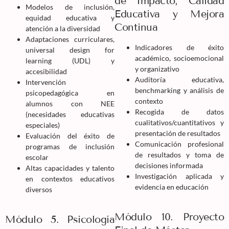
de Impacto, Calidad
Modelos de inclusión,
Educativa y Mejora
equidad educativa y
Continua
atención a la diversidad
Adaptaciones curriculares,
Indicadores de éxito
universal design for
académico, socioemocional
learning (UDL) y
y organizativo
accesibilidad
Auditoría educativa,
Intervención
benchmarking y análisis de
psicopedagógica en
contexto
alumnos con NEE
Recogida de datos
(necesidades educativas
cualitativos/cuantitativos y
especiales)
presentación de resultados
Evaluación del éxito de
Comunicación profesional
programas de inclusión
de resultados y toma de
escolar
decisiones informada
Altas capacidades y talento
Investigación aplicada y
en contextos educativos
evidencia en educación
diversos
Módulo 10. Proyecto
Módulo 5. Psicología