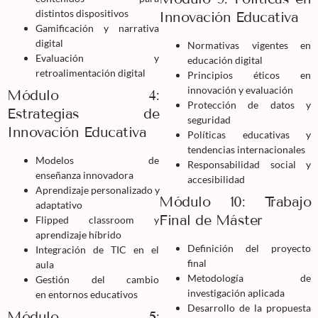
distintos dispositivos
Innovación Educativa
Gamificación y narrativa
digital
Normativas vigentes en
Evaluación y
educación digital
retroalimentación digital
Principios éticos en
innovación y evaluación
Módulo 4:
Protección de datos y
Estrategias de
seguridad
Innovación Educativa
Políticas educativas y
tendencias internacionales
Modelos de
Responsabilidad social y
enseñanza innovadora
accesibilidad
Aprendizaje personalizado y
Módulo 10: Trabajo
adaptativo
Final de Máster
Flipped classroom y
aprendizaje híbrido
Definición del proyecto
Integración de TIC en el
final
aula
Metodología de
Gestión del cambio
investigación aplicada
en entornos educativos
Desarrollo de la propuesta
Módulo 5: