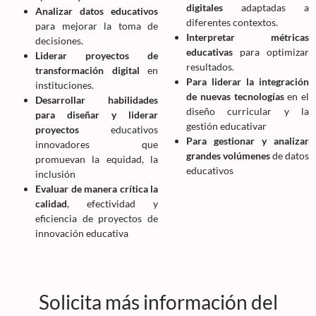
digitales
adaptadas a
Analizar datos educativos
diferentes contextos.
para mejorar la toma de
Interpretar métricas
decisiones.
educativas
para optimizar
Liderar proyectos de
resultados.
transformación digital
en
Para liderar la integración
instituciones.
de nuevas tecnologías
en el
Desarrollar habilidades
diseño curricular y la
para diseñar y liderar
gestión educativar
proyectos
educativos
Para gestionar y analizar
innovadores que
grandes volúmenes
de datos
promuevan la equidad, la
educativos
inclusión
Evaluar de manera crítica la
calidad
, efectividad y
eficiencia de proyectos de
innovación educativa
Solicita más información del