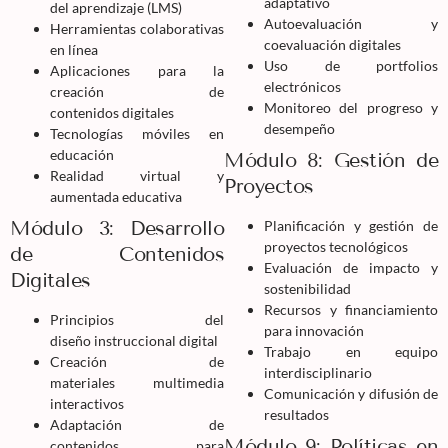
adaptativo
del aprendizaje (LMS)
Autoevaluación y
Herramientas colaborativas
coevaluación digitales
en línea
Uso de portfolios
Aplicaciones para la
electrónicos
creación de
Monitoreo del progreso y
contenidos digitales
desempeño
Tecnologías móviles en
educación
Módulo 8: Gestión de
Realidad virtual y
Proyectos
aumentada educativa
Módulo 3: Desarrollo
Planificación y gestión de
proyectos tecnológicos
de Contenidos
Evaluación de impacto y
Digitales
sostenibilidad
Recursos y financiamiento
Principios del
para innovación
diseño instruccional digital
Trabajo en equipo
Creación de
interdisciplinario
materiales multimedia
Comunicación y difusión de
interactivos
resultados
Adaptación de
Módulo 9: Políticas en
contenidos para