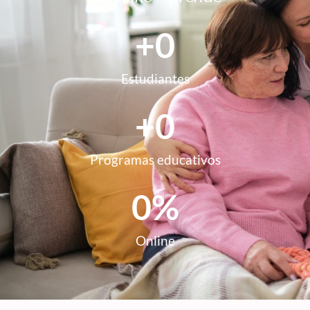
+
0
Estudiantes
+
0
Programas educativos
0
%
Online