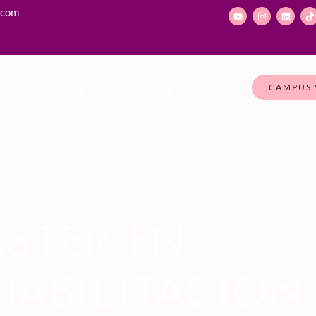
.com
CAMPUS 
ce Psiko Aprende
Contacto
Blog
STER EN
ABILITACIÓN 