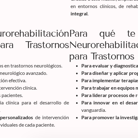
en entornos clínicos, de rehab
integral
.
rorehabilitación
Para qué te
ra Trastornos
Neurorehabilit
para Trastornos
s en trastornos neurológicos.
Para evaluar y diagnostic
neurológico avanzado.
Para diseñar y aplicar pr
ión efectiva.
Para implementar terapia
tervención clínica.
Para trabajar en equipos m
s pacientes.
Para liderar procesos de 
a clínica para el desarrollo de
Para innovar en el desar
.
vanguardia.
 personalizados
de intervención
Para promover la investig
viduales de cada paciente.