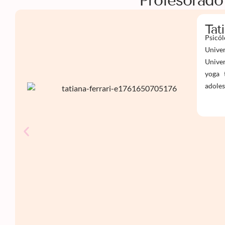
Profesorado
Tat
Psicól
Univer
Univer
yoga 
adoles