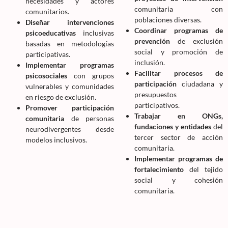
necesidades y actores
comunitaria con
comunitarios.
poblaciones diversas.
Diseñar intervenciones
Coordinar programas de
psicoeducativas
inclusivas
prevención
de exclusión
basadas en metodologías
social y promoción de
participativas.
inclusión.
Implementar programas
Facilitar procesos de
psicosociales
con grupos
participación
ciudadana y
vulnerables y comunidades
presupuestos
en riesgo de exclusión.
participativos.
Promover participación
Trabajar en ONGs,
comunitaria
de personas
fundaciones y entidades
del
neurodivergentes desde
tercer sector de acción
modelos inclusivos.
comunitaria.
Implementar programas de
fortalecimiento
del tejido
social y cohesión
comunitaria.