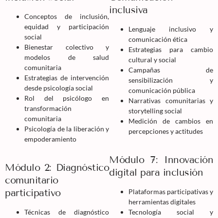
inclusiva
Conceptos de inclusión,
equidad y participación
Lenguaje inclusivo y
social
comunicación ética
Bienestar colectivo y
Estrategias para cambio
modelos de salud
cultural y social
comunitaria
Campañas de
Estrategias de intervención
sensibilización y
desde psicología social
comunicación pública
Rol del psicólogo en
Narrativas comunitarias y
transformación
storytelling social
comunitaria
Medición de cambios en
Psicología de la liberación y
percepciones y actitudes
empoderamiento
Módulo 7: Innovación
Módulo 2: Diagnóstico
digital para inclusión
comunitario
participativo
Plataformas participativas y
herramientas digitales
Técnicas de diagnóstico
Tecnología social y