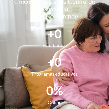
Crece con nuestros Cursos de
Psicología
en Psiko Aprende
+
0
Estudiantes
+
0
Programas educativos
0
%
Online