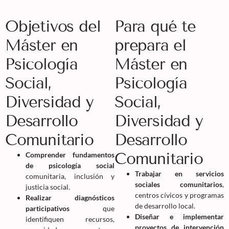
Objetivos del
Para qué te
Máster en
prepara el
Psicología
Máster en
Social,
Psicología
Diversidad y
Social,
Desarrollo
Diversidad y
Comunitario
Desarrollo
Comunitario
Comprender fundamentos
de psicología social
Trabajar en servicios
comunitaria, inclusión y
sociales comunitarios
,
justicia social.
centros cívicos y programas
Realizar diagnósticos
de desarrollo local.
participativos
que
Diseñar e implementar
identifiquen recursos,
proyectos de intervención