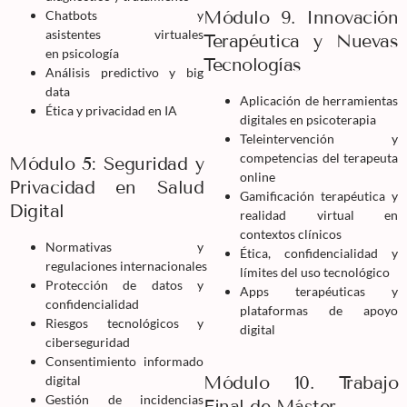
Módulo 9. Innovación
Chatbots y
asistentes virtuales
Terapéutica y Nuevas
en psicología
Tecnologías
Análisis predictivo y big
data
Aplicación de herramientas
Ética y privacidad en IA
digitales en psicoterapia
Teleintervención y
competencias del terapeuta
Módulo 5: Seguridad y
online
Privacidad en Salud
Gamificación terapéutica y
Digital
realidad virtual en
contextos clínicos
Normativas y
Ética, confidencialidad y
regulaciones internacionales
límites del uso tecnológico
Protección de datos y
Apps terapéuticas y
confidencialidad
plataformas de apoyo
Riesgos tecnológicos y
digital
ciberseguridad
Consentimiento informado
Módulo 10. Trabajo
digital
Gestión de incidencias
Final de Máster