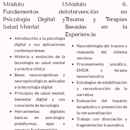
Módulo 1.
Módulo 6.
Fundamentos de
Intervención en
Psicología Digital y
Trauma y Terapias
Salud Mental
Basadas en la
Experiencia
Introducción a la psicología
digital y sus aplicaciones
Neurobiología del trauma y
contemporáneas
respuesta del sistema
Historia y evolución de la
nervioso
tecnología en salud mental
Procesamiento somático,
y práctica clínica
EMDR y terapia
Bases neurocognitivas y
sensoriomotriz
neuropsicológicas aplicadas
Estrategias de estabilización
a la tecnología digital
y reconstrucción de la
Principios de salud mental,
narrativa
bienestar digital y uso
Evaluación del impacto
consciente de tecnología
terapéutico y prevención de
Herramientas digitales
la retraumatización
básicas en psicología:
Trabajo con disociación y
plataformas, apps y
fragmentación traumática
recursos fundamentales