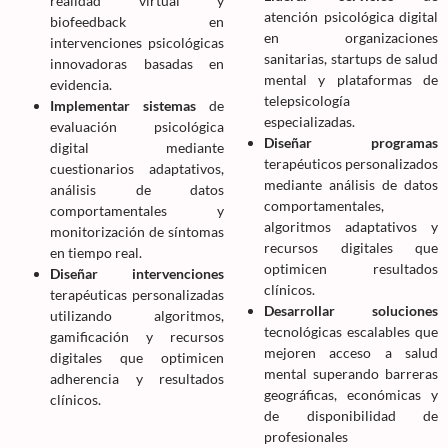
realidad virtual y
atención psicológica digital
biofeedback en
en organizaciones
intervenciones psicológicas
sanitarias, startups de salud
innovadoras basadas en
mental y plataformas de
evidencia.
telepsicología
Implementar sistemas
de
especializadas.
evaluación psicológica
Diseñar programas
digital mediante
terapéuticos personalizados
cuestionarios adaptativos,
mediante análisis de datos
análisis de datos
comportamentales,
comportamentales y
algoritmos adaptativos y
monitorización de síntomas
recursos digitales que
en tiempo real.
optimicen resultados
Diseñar intervenciones
clínicos.
terapéuticas personalizadas
Desarrollar soluciones
utilizando algoritmos,
tecnológicas escalables que
gamificación y recursos
mejoren acceso a salud
digitales que optimicen
mental superando barreras
adherencia y resultados
geográficas, económicas y
clínicos.
de disponibilidad de
profesionales