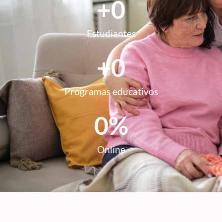
+
0
Estudiantes
+
0
Programas educativos
0
%
Online