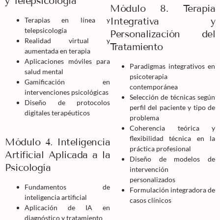
y Telepsicología
Módulo 8. Terapia
Integrativa y
Terapias en línea y
telepsicología
Personalización del
Realidad virtual y
Tratamiento
aumentada en terapia
Aplicaciones móviles para
Paradigmas integrativos en
salud mental
psicoterapia
Gamificación en
contemporánea
intervenciones psicológicas
Selección de técnicas según
Diseño de protocolos
perfil del paciente y tipo de
digitales terapéuticos
problema
Coherencia teórica y
flexibilidad técnica en la
Módulo 4. Inteligencia
práctica profesional
Artificial Aplicada a la
Diseño de modelos de
Psicología
intervención
personalizados
Fundamentos de
Formulación integradora de
inteligencia artificial
casos clínicos
Aplicación de IA en
diagnóstico y tratamiento