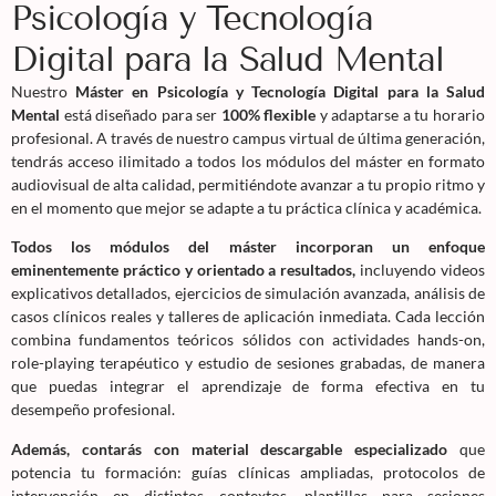
Psicología y Tecnología
Digital para la Salud Mental
Nuestro
Máster en Psicología y Tecnología Digital para la Salud
Mental
está diseñado para ser
100% flexible
y adaptarse a tu horario
profesional. A través de nuestro campus virtual de última generación,
tendrás acceso ilimitado a todos los módulos del máster en formato
audiovisual de alta calidad, permitiéndote avanzar a tu propio ritmo y
en el momento que mejor se adapte a tu práctica clínica y académica.
Todos los módulos del máster incorporan un enfoque
eminentemente práctico y orientado a resultados,
incluyendo videos
explicativos detallados, ejercicios de simulación avanzada, análisis de
casos clínicos reales y talleres de aplicación inmediata. Cada lección
combina fundamentos teóricos sólidos con actividades hands-on,
role-playing terapéutico y estudio de sesiones grabadas, de manera
que puedas integrar el aprendizaje de forma efectiva en tu
desempeño profesional.
Además, contarás con material descargable especializado
que
potencia tu formación: guías clínicas ampliadas, protocolos de
intervención en distintos contextos, plantillas para sesiones