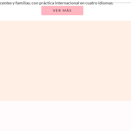
centes y familias, con práctica internacional en cuatro idiomas.
VER MÁS