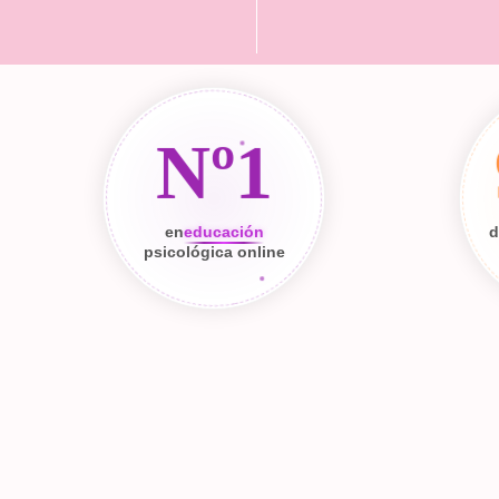
Nº1
en
educación
d
psicológica online