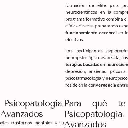
formación de élite para pr
neurocientíficos en la compr
programa formativo combina el ri
clínica directa, preparando espe
funcionamiento cerebral
en in
efectivas.
Los participantes explorar
neuropsicológica avanzada, lo
terapias basadas en neurocien
depresión, ansiedad, psicosis
psicofarmacología y neuropsicol
reside en la
convergencia entre
sicopatología,
Para qué te
 Avanzados
Psicopatología,
Avanzados
pales trastornos mentales y su