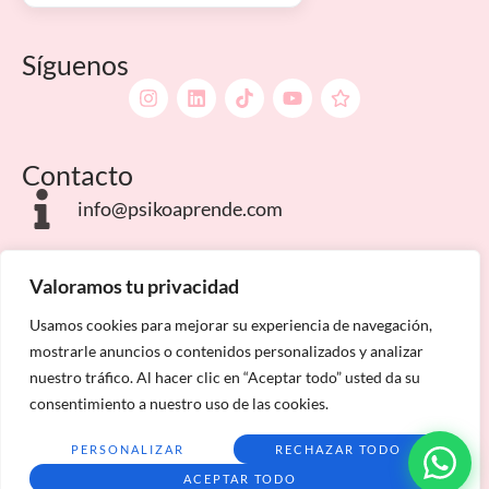
Síguenos
Contacto
info@psikoaprende.com
Campus Internacionales
Valoramos tu privacidad
Usamos cookies para mejorar su experiencia de navegación,
mostrarle anuncios o contenidos personalizados y analizar
nuestro tráfico. Al hacer clic en “Aceptar todo” usted da su
consentimiento a nuestro uso de las cookies.
Aviso Legal
Política de privacidad
Condiciones de matriculación
Mapa del sitio
PERSONALIZAR
RECHAZAR TODO
ACEPTAR TODO
Psiko Aprende