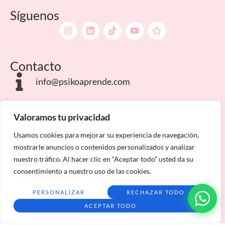
Síguenos
Contacto
info@psikoaprende.com
Campus Internacionales
Valoramos tu privacidad
Usamos cookies para mejorar su experiencia de navegación,
mostrarle anuncios o contenidos personalizados y analizar
nuestro tráfico. Al hacer clic en “Aceptar todo” usted da su
consentimiento a nuestro uso de las cookies.
Aviso Legal
Política de privacidad
Condiciones de matriculación
Mapa del sitio
PERSONALIZAR
RECHAZAR TODO
ACEPTAR TODO
Psiko Aprende